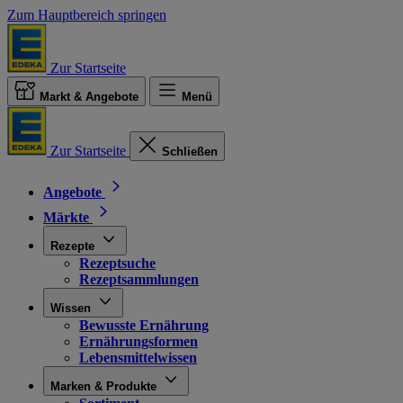
Zum Hauptbereich springen
Zur Startseite
Markt & Angebote
Menü
Zur Startseite
Schließen
Angebote
Märkte
Rezepte
Rezeptsuche
Rezeptsammlungen
Wissen
Bewusste Ernährung
Ernährungsformen
Lebensmittelwissen
Marken & Produkte