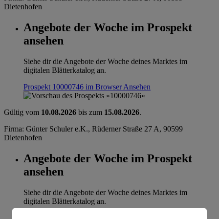
Dietenhofen
Angebote der Woche im Prospekt
ansehen
Siehe dir die Angebote der Woche deines Marktes im
digitalen Blätterkatalog an.
Prospekt 10000746 im Browser
Ansehen
Gültig vom
10.08.2026
bis zum
15.08.2026
.
Firma: Günter Schuler e.K., Rüderner Straße 27 A, 90599
Dietenhofen
Angebote der Woche im Prospekt
ansehen
Siehe dir die Angebote der Woche deines Marktes im
digitalen Blätterkatalog an.
Prospekt 10000746 im Browser
Ansehen