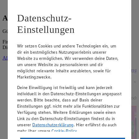
Datenschutz-
Angebote der Woche
Einstellungen
Gültig vom
03.08.2026
bis zum
08.08.2026
.
Firma: Günter Schuler e.K., Rüderner Straße 27 A, 90599
Wir setzen Cookies und andere Technologien ein, um
Dietenhofen
dir ein bestmögliches Nutzungserlebnis unserer
Alle Angebote ansehen
Website zu ermöglichen. Wir verwenden deine Daten,
um unsere Website zu personalisieren und dir
Angebot:
15 % Rabatt auf alle Dessert-
Ange
möglichst relevante Inhalte anzubieten, sowie für
Artikel der Marke EDEKA
Marketingzwecke.
Genussmomente.
Deine Einwilligung ist freiwillig und kann jederzeit
individuell in den Datenschutz-Einstellungen angepasst
Tagespreis
Produ
werden. Bitte beachte, dass auf Basis deiner
Tagespreis
Einstellungen ggf. nicht mehr alle Funktionalitäten zur
Je nach Verfügbarkeit des Marktes.
Verfügung stehen. Weitere Erklärungen sowie einen
Link zu den Datenschutz-Einstellungen findest du in
unserer
Datenschutzerklärung
. Hier erfährst du auch
mehr über unsere
Cookie-Policy
.