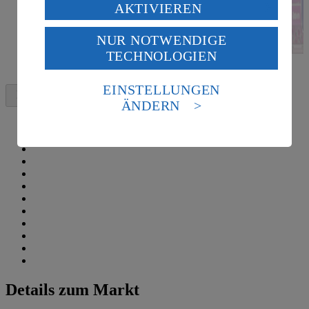
Verarbeitung deiner personenbezogenen Daten in den
AKTIVIEREN
USA durch Facebook und YouTube:
NUR NOTWENDIGE
Wenn du auf „Aktivieren“ klickst, willigst du im Sinne
TECHNOLOGIEN
des Art. 49 Abs. 1 Satz 1 lit. a) DSGVO ein, dass deine
Daten in den USA verarbeitet werden. Der EuGH sieht
die USA als Land mit einem nach europäischen
EINSTELLUNGEN
Standards nicht angemessenen Datenschutzniveau an.
ÄNDERN
Es besteht das Risiko eines Zugriffs durch US-
amerikanische Behörden.
Informationen zum Herausgeber der Seite findest du
im
Impressum
Details zum Markt