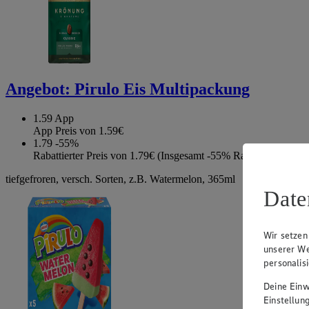
Angebot:
Pirulo Eis Multipackung
1.59
App
App Preis von 1.59€
1.79
-55%
Rabattierter Preis von 1.79€ (Insgesamt -55% Rabatt)
tiefgefroren, versch. Sorten, z.B. Watermelon, 365ml
Date
Wir setzen
unserer We
personalis
Deine Einwi
Einstellun