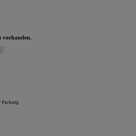
en vorhanden.
n
er Packung