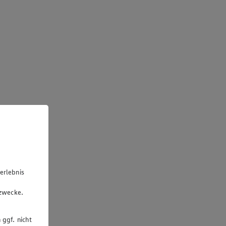
erlebnis
u
gzwecke.
 ggf. nicht