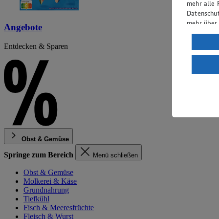
mehr alle 
Datenschut
mehr über
Angebote
Verarbeit
Entdecken & Sparen
Wenn du au
ein, dass 
einem nach
Risiko ein
Informatio
Obst & Gemüse
Springe zum Bereich
Menü schließen
Obst & Gemüse
Molkerei & Käse
Grundnahrung
Tiefkühl
Fisch & Meeresfrüchte
Fleisch & Wurst