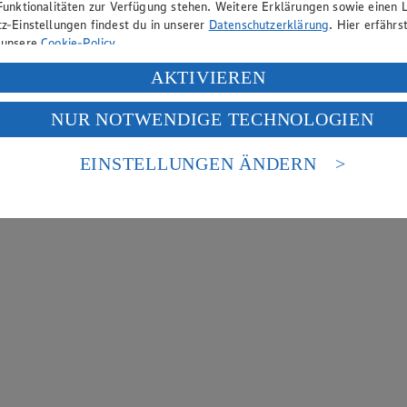
Funktionalitäten zur Verfügung stehen. Weitere Erklärungen sowie einen L
z-Einstellungen findest du in unserer
Datenschutzerklärung
. Hier erfährs
 unsere
Cookie-Policy
.
ung deiner personenbezogenen Daten in den USA durch Facebook und Yo
AKTIVIEREN
f „Aktivieren“ klickst, willigst du im Sinne des Art. 49 Abs. 1 Satz 1 lit
NUR NOTWENDIGE TECHNOLOGIEN
deine Daten in den USA verarbeitet werden. Der EuGH sieht die USA als 
 europäischen Standards nicht angemessenen Datenschutzniveau an. Es b
es Zugriffs durch US-amerikanische Behörden.
EINSTELLUNGEN ÄNDERN
nen zum Herausgeber der Seite findest du im
Impressum