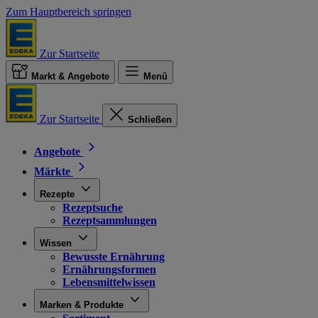
Zum Hauptbereich springen
Zur Startseite
Markt & Angebote
Menü
Zur Startseite
Schließen
Angebote
Märkte
Rezepte
Rezeptsuche
Rezeptsammlungen
Wissen
Bewusste Ernährung
Ernährungsformen
Lebensmittelwissen
Marken & Produkte