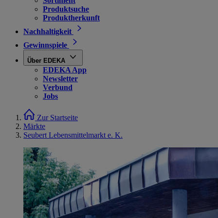
Sortiment
Produktsuche
Produktherkunft
Nachhaltigkeit
Gewinnspiele
Über EDEKA
EDEKA App
Newsletter
Verbund
Jobs
Zur Startseite
Märkte
Seubert Lebensmittelmarkt e. K.