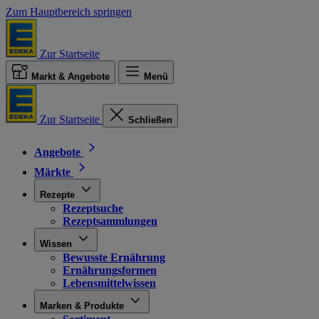
Zum Hauptbereich springen
Zur Startseite
Markt & Angebote
Menü
Zur Startseite
Schließen
Angebote
Märkte
Rezepte
Rezeptsuche
Rezeptsammlungen
Wissen
Bewusste Ernährung
Ernährungsformen
Lebensmittelwissen
Marken & Produkte