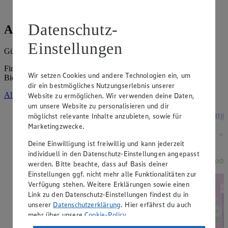
Datenschutz-
Angebote der Woche
Einstellungen
Gültig vom
03.08.2026
bis zum
08.08.2026
.
Firma: Thomas Peinelt e.K., Mittelstraße 2, 09623 Rechenberg-
Wir setzen Cookies und andere Technologien ein, um
Bienenmühle
dir ein bestmögliches Nutzungserlebnis unserer
Alle Angebote ansehen
Website zu ermöglichen. Wir verwenden deine Daten,
um unsere Website zu personalisieren und dir
Angebot:
15 % Rabatt auf alle Dessert-
Ange
möglichst relevante Inhalte anzubieten, sowie für
Artikel der Marke EDEKA
Marketingzwecke.
Genussmomente.
Deine Einwilligung ist freiwillig und kann jederzeit
individuell in den Datenschutz-Einstellungen angepasst
Tagespreis
Produ
werden. Bitte beachte, dass auf Basis deiner
Tagespreis
Einstellungen ggf. nicht mehr alle Funktionalitäten zur
Je nach Verfügbarkeit des Marktes.
Verfügung stehen. Weitere Erklärungen sowie einen
Link zu den Datenschutz-Einstellungen findest du in
unserer
Datenschutzerklärung
. Hier erfährst du auch
mehr über unsere
Cookie-Policy
.