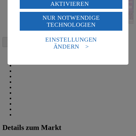
Verarbeitung deiner personenbezogenen Daten in den
AKTIVIEREN
USA durch Facebook und YouTube:
NUR NOTWENDIGE
Wenn du auf „Aktivieren“ klickst, willigst du im Sinne
TECHNOLOGIEN
des Art. 49 Abs. 1 Satz 1 lit. a) DSGVO ein, dass deine
Daten in den USA verarbeitet werden. Der EuGH sieht
die USA als Land mit einem nach europäischen
EINSTELLUNGEN
Standards nicht angemessenen Datenschutzniveau an.
ÄNDERN
Es besteht das Risiko eines Zugriffs durch US-
amerikanische Behörden.
Informationen zum Herausgeber der Seite findest du
im
Impressum
Details zum Markt