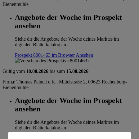
Bienenmühle
Angebote der Woche im Prospekt
ansehen
Siehe dir die Angebote der Woche deines Marktes im
digitalen Blätterkatalog an.
Prospekt 8001463 im Browser
Ansehen
Gültig vom
10.08.2026
bis zum
15.08.2026
.
Firma: Thomas Peinelt e.K., Mittelstraße 2, 09623 Rechenberg-
Bienenmühle
Angebote der Woche im Prospekt
ansehen
Siehe dir die Angebote der Woche deines Marktes im
digitalen Blätterkatalog an.
Prospekt 8001463 im Browser
Ansehen