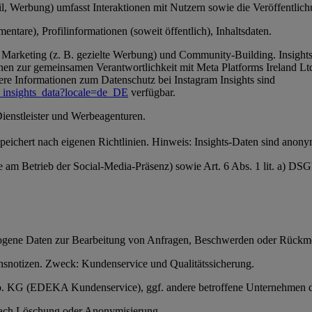
, Werbung) umfasst Interaktionen mit Nutzern sowie die Veröffentlichun
ntare), Profilinformationen (soweit öffentlich), Inhaltsdaten.
Marketing (z. B. gezielte Werbung) und Community-Building. Insights-
en zur gemeinsamen Verantwortlichkeit mit Meta Platforms Ireland Ltd
ere Informationen zum Datenschutz bei Instagram Insights sind
_insights_data?locale=de_DE
verfügbar.
Dienstleister und Werbeagenturen.
 speichert nach eigenen Richtlinien. Hinweis: Insights-Daten sind anon
se am Betrieb der Social-Media-Präsenz) sowie Art. 6 Abs. 1 lit. a) D
ezogene Daten zur Bearbeitung von Anfragen, Beschwerden oder Rückm
snotizen. Zweck: Kundenservice und Qualitätssicherung.
 Co. KG (EDEKA Kundenservice), ggf. andere betroffene Unternehmen 
anach Löschung oder Anonymisierung.