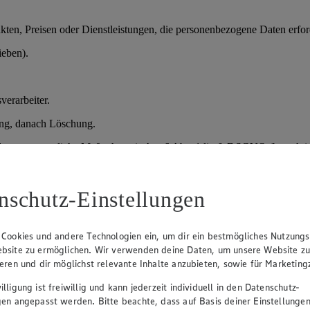
en, Preisen oder Dienstleistungen, die personenbezogene Daten erford
ieben).
verarbeiter.
ung, danach Löschung.
der vorvertragliche Maßnahmen); Art. 6 Abs. 1 lit. f) DSGVO (berechtig
nschutz-Einstellungen
prozesses.
daten, Qualifikationen.
 Cookies und andere Technologien ein, um dir ein bestmögliches Nutzungs
bsite zu ermöglichen. Wir verwenden deine Daten, um unsere Website z
sprächen und Entscheidung über Einstellung.
ieren und dir möglichst relevante Inhalte anzubieten, sowie für Marketin
lligung ist freiwillig und kann jederzeit individuell in den Datenschutz-
gen angepasst werden. Bitte beachte, dass auf Basis deiner Einstellungen
verteidigung), danach Löschung; bei Einstellung Übernahme in die Pe