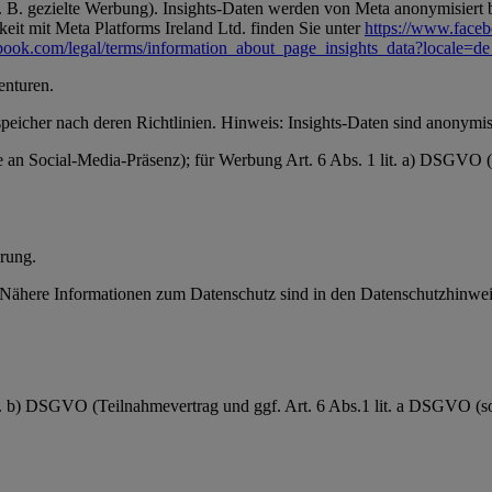
 B. gezielte Werbung). Insights-Daten werden von Meta anonymisiert be
it mit Meta Platforms Ireland Ltd. finden Sie unter
https://www.face
book.com/legal/terms/information_about_page_insights_data?locale=
enturen.
speicher nach deren Richtlinien. Hinweis: Insights-Daten sind anonymisi
se an Social-Media-Präsenz); für Werbung Art. 6 Abs. 1 lit. a) DSGVO
rung.
ähere Informationen zum Datenschutz sind in den Datenschutzhinweis
it. b) DSGVO (Teilnahmevertrag und ggf. Art. 6 Abs.1 lit. a DSGVO (sow