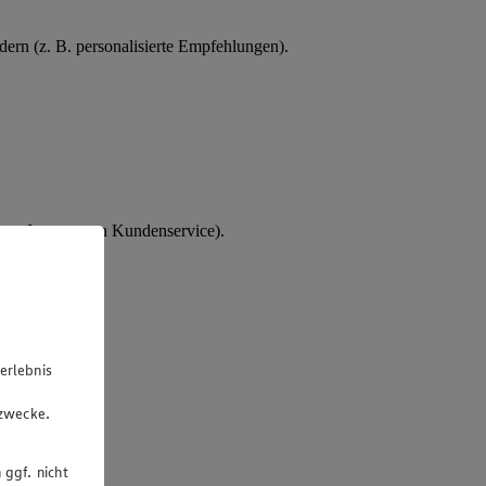
ern (z. B. personalisierte Empfehlungen).
tes Interesse an Kundenservice).
erlebnis
u
gzwecke.
 ggf. nicht
rsonalakte.