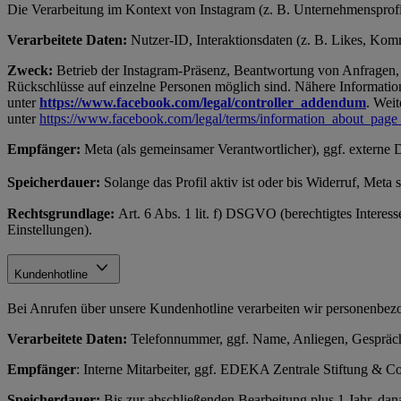
Die Verarbeitung im Kontext von Instagram (z. B. Unternehmensprofil
Verarbeitete Daten:
Nutzer-ID, Interaktionsdaten (z. B. Likes, Komme
Zweck:
Betrieb der Instagram-Präsenz, Beantwortung von Anfragen, 
Rückschlüsse auf einzelne Personen möglich sind. Nähere Information
unter
https://www.facebook.com/legal/controller_addendum
. Weit
unter
https://www.facebook.com/legal/terms/information_about_page
Empfänger:
Meta (als gemeinsamer Verantwortlicher), ggf. externe 
Speicherdauer:
Solange das Profil aktiv ist oder bis Widerruf, Meta
Rechtsgrundlage:
Art. 6 Abs. 1 lit. f) DSGVO (berechtigtes Interes
Einstellungen).
Kundenhotline
Bei Anrufen über unsere Kundenhotline verarbeiten wir personenb
Verarbeitete Daten:
Telefonnummer, ggf. Name, Anliegen, Gespräch
Empfänger
: Interne Mitarbeiter, ggf. EDEKA Zentrale Stiftung &
Speicherdauer:
Bis zur abschließenden Bearbeitung plus 1 Jahr, d