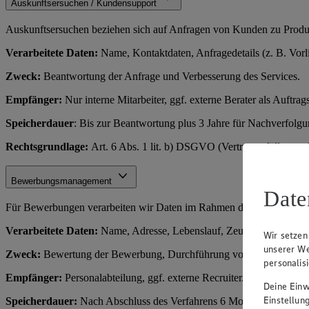
Auskunftsersuchen / Kundensupport
Auskunftsersuchen beziehen sich auf Anfragen von Kunden zu Produkt
Verarbeitete Daten:
Name, Kontaktdaten, Anfragedetails (z. B. Vorl
Zweck:
Beantwortung der Anfrage und Verbesserung des Services.
Empfänger:
Nur interne Mitarbeiter, ggf. externe Berater als Auftrags
Speicherdauer
: Bis zur Beantwortung plus 3 Jahre für Nachverfolg
Rechtsgrundlage:
Art. 6 Abs. 1 lit. b) DSGVO (Vertragserfüllung o
Bewerbungsmanagement
Date
Für Bewerbungen verarbeiten wir Daten im Rahmen des Einstellungs
Verarbeitete Daten:
Name, Adresse, Lebenslauf, Zeugnisse, Kontakt
Wir setzen
unserer We
Zweck:
Bewertung der Bewerbung, Durchführung von Vorstellungsge
personalis
Empfänger:
Personalabteilung, ggf. externe Recruiter.
Deine Einwi
Einstellun
Speicherdauer:
Nach Abschluss des Verfahrens 6 Monate (für Rechts