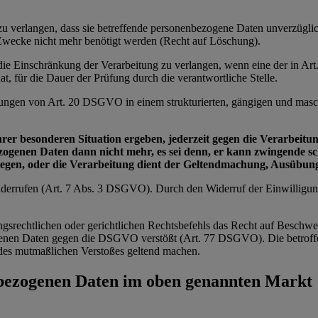
e zu verlangen, dass sie betreffende personenbezogene Daten unverzügl
n Zwecke nicht mehr benötigt werden (Recht auf Löschung).
e die Einschränkung der Verarbeitung zu verlangen, wenn eine der in 
t, für die Dauer der Prüfung durch die verantwortliche Stelle.
zungen von Art. 20 DSGVO in einem strukturierten, gängigen und masch
ihrer besonderen Situation ergeben, jederzeit gegen die Verarbei
bezogenen Daten dann nicht mehr, es sei denn, er kann zwingende 
wiegen, oder die Verarbeitung dient der Geltendmachung, Ausübu
 widerrufen (Art. 7 Abs. 3 DSGVO). Durch den Widerruf der Einwilligu
ngsrechtlichen oder gerichtlichen Rechtsbefehls das Recht auf Beschwe
zogenen Daten gegen die DSGVO verstößt (Art. 77 DSGVO). Die betroffe
ts des mutmaßlichen Verstoßes geltend machen.
nbezogenen Daten im oben genannten Markt