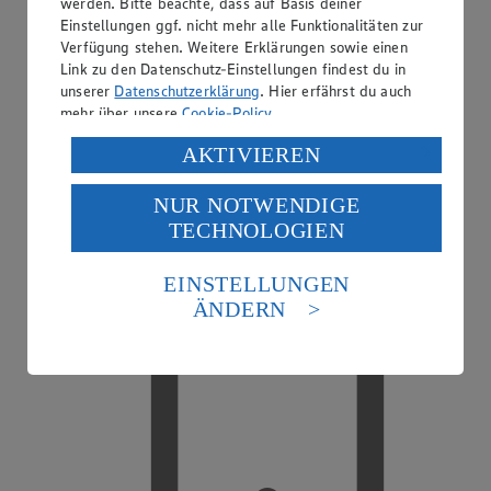
werden. Bitte beachte, dass auf Basis deiner
Einstellungen ggf. nicht mehr alle Funktionalitäten zur
Verfügung stehen. Weitere Erklärungen sowie einen
Link zu den Datenschutz-Einstellungen findest du in
unserer
Datenschutzerklärung
. Hier erfährst du auch
mehr über unsere
Cookie-Policy
.
EDEKA smart
Verarbeitung deiner personenbezogenen Daten in den
AKTIVIEREN
USA durch Facebook und YouTube:
NUR NOTWENDIGE
Wenn du auf „Aktivieren“ klickst, willigst du im Sinne
TECHNOLOGIEN
des Art. 49 Abs. 1 Satz 1 lit. a) DSGVO ein, dass deine
Daten in den USA verarbeitet werden. Der EuGH sieht
die USA als Land mit einem nach europäischen
EINSTELLUNGEN
Standards nicht angemessenen Datenschutzniveau an.
ÄNDERN
Es besteht das Risiko eines Zugriffs durch US-
amerikanische Behörden.
Informationen zum Herausgeber der Seite findest du
im
Impressum