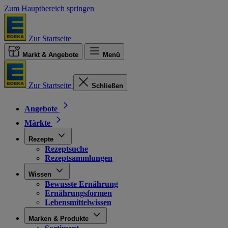
Zum Hauptbereich springen
Zur Startseite
Markt & Angebote
Menü
Zur Startseite
Schließen
Angebote
Märkte
Rezepte
Rezeptsuche
Rezeptsammlungen
Wissen
Bewusste Ernährung
Ernährungsformen
Lebensmittelwissen
Marken & Produkte