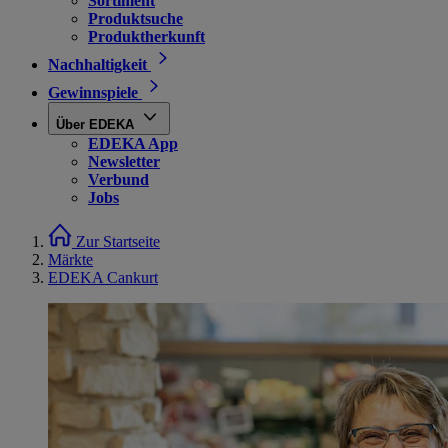
Sortiment
Produktsuche
Produktherkunft
Nachhaltigkeit
Gewinnspiele
Über EDEKA
EDEKA App
Newsletter
Verbund
Jobs
Zur Startseite
Märkte
EDEKA Cankurt