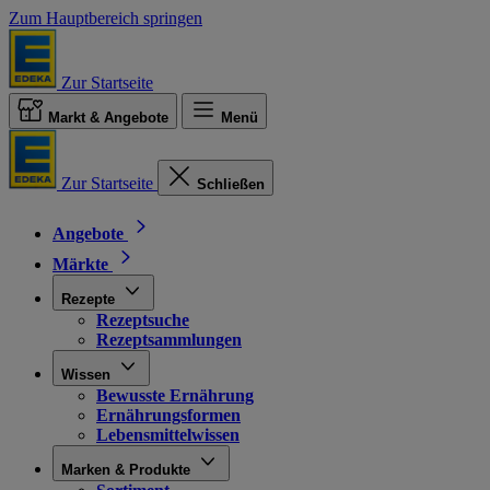
Zum Hauptbereich springen
Zur Startseite
Markt & Angebote
Menü
Zur Startseite
Schließen
Angebote
Märkte
Rezepte
Rezeptsuche
Rezeptsammlungen
Wissen
Bewusste Ernährung
Ernährungsformen
Lebensmittelwissen
Marken & Produkte