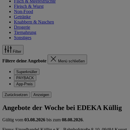
Fisch & Meeresfrüchte
Fleisch & Wurst
Non-Food
Getränke
Knabbern & Naschen
Drogerie
Tiernahrung
Sonstiges
Filter
Filtere deine Angebote
Menü schließen
Superknüller
PAYBACK
App-Preis
Zurücksetzen
Anzeigen
Angebote der Woche bei EDEKA Küllig
Gültig vom
03.08.2026
bis zum
08.08.2026
.
Firma: Einzelhandel Küllig e.K., Bahnhofstraße 8-10, 09484 Kurort