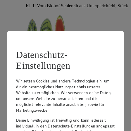
Kl. II Vom Biohof Schlereth aus Unterpleichfeld, Stück
Datenschutz-
Einstellungen
Angebot:
Gut & Günstig Mango "Omer"
Wir setzen Cookies und andere Technologien ein, um
dir ein bestmögliches Nutzungserlebnis unserer
1.29
Website zu ermöglichen. Wir verwenden deine Daten,
Festpreis von 1.29€
um unsere Website zu personalisieren und dir
aus Israel, Kl. I, Stück
möglichst relevante Inhalte anzubieten, sowie für
Marketingzwecke.
Deine Einwilligung ist freiwillig und kann jederzeit
individuell in den Datenschutz-Einstellungen angepasst