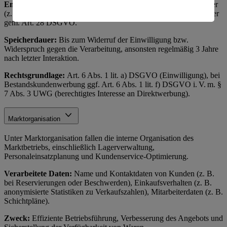
Empfänger:
Interne Marketingabteilung, ggf. externe Dienstleister
amerikanische Behörden.
(z. B. Versanddienstleister, Werbeagenturen) als Auftragsverarbeiter
gem. Art. 28 DSGVO.
Informationen zum Herausgeber der Seite findest du
im
Impressum
Speicherdauer:
Bis zum Widerruf der Einwilligung bzw.
Widerspruch gegen die Verarbeitung, ansonsten regelmäßig 3 Jahre
nach letzter Interaktion.
Rechtsgrundlage:
Art. 6 Abs. 1 lit. a) DSGVO (Einwilligung), bei
Bestandskundenwerbung ggf. Art. 6 Abs. 1 lit. f) DSGVO i. V. m. §
7 Abs. 3 UWG (berechtigtes Interesse an Direktwerbung).
Marktorganisation
Unter Marktorganisation fallen die interne Organisation des
Marktbetriebs, einschließlich Lagerverwaltung,
Personaleinsatzplanung und Kundenservice-Optimierung.
Verarbeitete Daten:
Name und Kontaktdaten von Kunden (z. B.
bei Reservierungen oder Beschwerden), Einkaufsverhalten (z. B.
anonymisierte Statistiken zu Verkaufszahlen), Mitarbeiterdaten (z. B.
Schichtpläne).
Zweck:
Effiziente Betriebsführung, Verbesserung des Angebots und