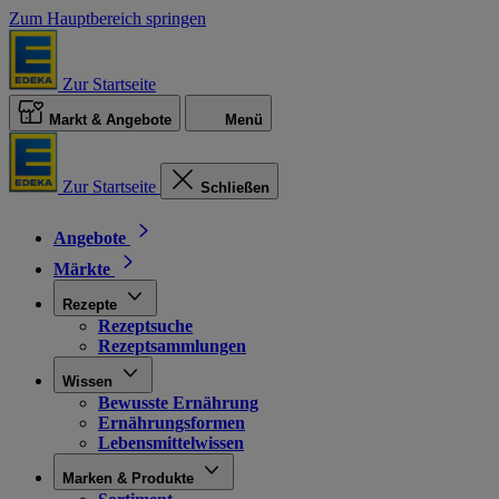
Zum Hauptbereich springen
Zur Startseite
Markt & Angebote
Menü
Zur Startseite
Schließen
Angebote
Märkte
Rezepte
Rezeptsuche
Rezeptsammlungen
Wissen
Bewusste Ernährung
Ernährungsformen
Lebensmittelwissen
Marken & Produkte