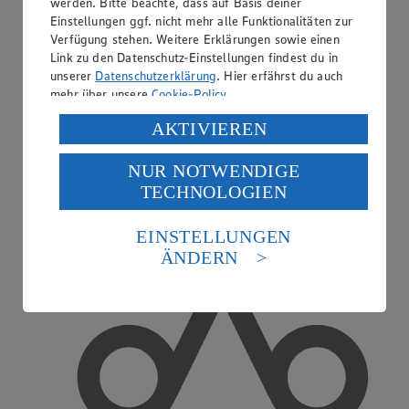
werden. Bitte beachte, dass auf Basis deiner
Einstellungen ggf. nicht mehr alle Funktionalitäten zur
Verfügung stehen. Weitere Erklärungen sowie einen
Link zu den Datenschutz-Einstellungen findest du in
EDEKA smart
unserer
Datenschutzerklärung
. Hier erfährst du auch
mehr über unsere
Cookie-Policy
.
Verarbeitung deiner personenbezogenen Daten in den
AKTIVIEREN
USA durch Facebook und YouTube:
NUR NOTWENDIGE
Wenn du auf „Aktivieren“ klickst, willigst du im Sinne
TECHNOLOGIEN
des Art. 49 Abs. 1 Satz 1 lit. a) DSGVO ein, dass deine
Daten in den USA verarbeitet werden. Der EuGH sieht
die USA als Land mit einem nach europäischen
EINSTELLUNGEN
Standards nicht angemessenen Datenschutzniveau an.
ÄNDERN
Es besteht das Risiko eines Zugriffs durch US-
amerikanische Behörden.
Informationen zum Herausgeber der Seite findest du
im
Impressum