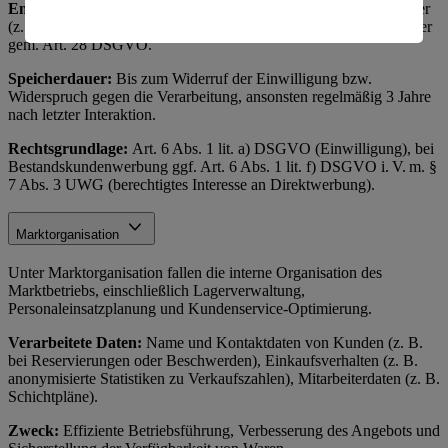
Empfänger:
Interne Marketingabteilung, ggf. externe Dienstleister
amerikanische Behörden.
(z. B. Versanddienstleister, Werbeagenturen) als Auftragsverarbeiter
gem. Art. 28 DSGVO.
Informationen zum Herausgeber der Seite findest du
im
Impressum
Speicherdauer:
Bis zum Widerruf der Einwilligung bzw.
Widerspruch gegen die Verarbeitung, ansonsten regelmäßig 3 Jahre
nach letzter Interaktion.
Rechtsgrundlage:
Art. 6 Abs. 1 lit. a) DSGVO (Einwilligung), bei
Bestandskundenwerbung ggf. Art. 6 Abs. 1 lit. f) DSGVO i. V. m. §
7 Abs. 3 UWG (berechtigtes Interesse an Direktwerbung).
Marktorganisation
Unter Marktorganisation fallen die interne Organisation des
Marktbetriebs, einschließlich Lagerverwaltung,
Personaleinsatzplanung und Kundenservice-Optimierung.
Verarbeitete Daten:
Name und Kontaktdaten von Kunden (z. B.
bei Reservierungen oder Beschwerden), Einkaufsverhalten (z. B.
anonymisierte Statistiken zu Verkaufszahlen), Mitarbeiterdaten (z. B.
Schichtpläne).
Zweck:
Effiziente Betriebsführung, Verbesserung des Angebots und