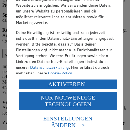
Website zu ermöglichen. Wir verwenden deine Daten,
Produkte.
um unsere Website zu personalisieren und dir
Speicherdauer:
Bis zur abschließenden Bearbeitung plus 1 Jahr,
möglichst relevante Inhalte anzubieten, sowie für
danach Löschung oder Anonymisierung.
Marketingzwecke.
Rechtsgrundlage:
Art. 6 Abs. 1 lit. b) DSGVO (Vertragserfüllung),
Deine Einwilligung ist freiwillig und kann jederzeit
Art. 6 Abs. 1 lit. f) DSGVO (berechtigtes Interesse an
individuell in den Datenschutz-Einstellungen angepasst
Qualitätssicherung, Kundenbindung, und Serviceoptimierung).
werden. Bitte beachte, dass auf Basis deiner
Einstellungen ggf. nicht mehr alle Funktionalitäten zur
Verfügung stehen. Weitere Erklärungen sowie einen
Marketing
Link zu den Datenschutz-Einstellungen findest du in
Im Rahmen unserer Marketingaktivitäten verarbeiten wir
unserer
Datenschutzerklärung
. Hier erfährst du auch
personenbezogene Daten, um Kunden über Angebote, Aktionen
mehr über unsere
Cookie-Policy
.
oder neue Produkte zu informieren. Dies kann postalisch, per E-
Mail, SMS oder über digitale Kanäle erfolgen, sofern eine
Verarbeitung deiner personenbezogenen Daten in den
AKTIVIEREN
entsprechende Einwilligung vorliegt oder ein gesetzlicher
USA durch Facebook und YouTube:
Erlaubnistatbestand gegeben ist.
NUR NOTWENDIGE
Wenn du auf „Aktivieren“ klickst, willigst du im Sinne
Verarbeitete Daten:
Name, Kontaktdaten (z. B. E-Mail-Adresse,
TECHNOLOGIEN
des Art. 49 Abs. 1 Satz 1 lit. a) DSGVO ein, dass deine
Anschrift), Einkaufsverhalten (z. B. bevorzugte Produktkategorien),
Daten in den USA verarbeitet werden. Der EuGH sieht
ggf. Geburtsdatum (z. B. für Geburtstagsaktionen).
die USA als Land mit einem nach europäischen
EINSTELLUNGEN
Standards nicht angemessenen Datenschutzniveau an.
Zweck:
Kundenbindung, Absatzförderung, zielgerichtete Werbung.
ÄNDERN
Es besteht das Risiko eines Zugriffs durch US-