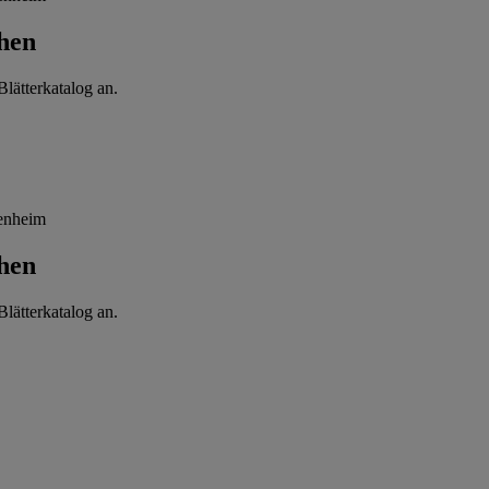
hen
lätterkatalog an.
enheim
hen
lätterkatalog an.