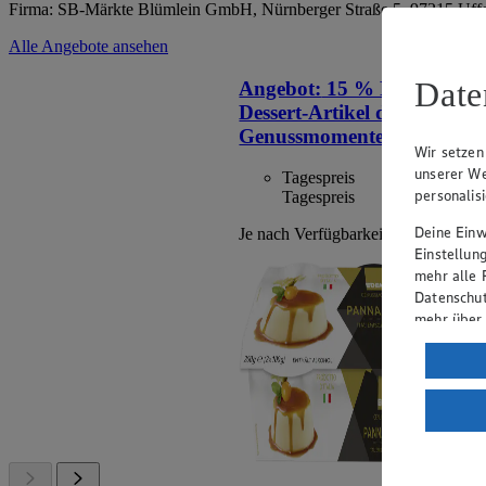
Firma: SB-Märkte Blümlein GmbH, Nürnberger Straße 5, 97215 Uff
Alle Angebote ansehen
Date
Angebot:
15 % Rabatt auf a
Dessert-Artikel der Mark
Genussmomente.
Wir setzen
unserer We
Tagespreis
personalis
Tagespreis
Deine Einwi
Je nach Verfügbarkeit des Marktes.
Einstellun
mehr alle 
Datenschut
mehr über
Verarbeit
Wenn du au
ein, dass 
einem nach
Risiko ein