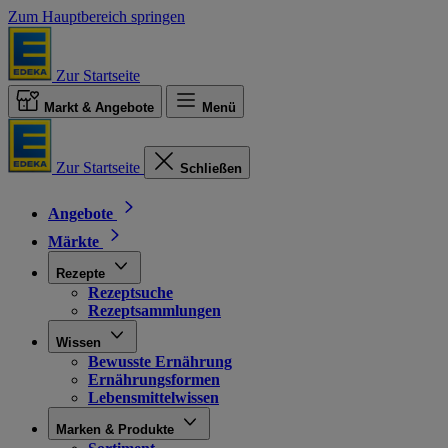
Zum Hauptbereich springen
Zur Startseite
Markt & Angebote
Menü
Zur Startseite
Schließen
Angebote
Märkte
Rezepte
Rezeptsuche
Rezeptsammlungen
Wissen
Bewusste Ernährung
Ernährungsformen
Lebensmittelwissen
Marken & Produkte