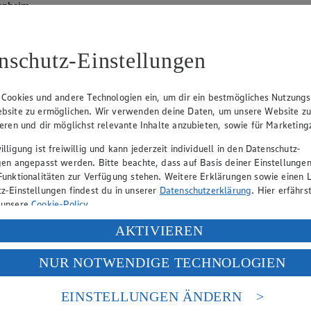
enheim
nschutz-Einstellungen
lle
Angebot:
20 % Rabatt auf alle
Angebo
e EDEKA
Maoam
nutella
 Cookies und andere Technologien ein, um dir ein bestmögliches Nutzungs
Tagespreis
Tag
bsite zu ermöglichen. Wir verwenden deine Daten, um unsere Website z
Tagespreis
Tag
ieren und dir möglichst relevante Inhalte anzubieten, sowie für Marketin
Produkte
Artikel
lligung ist freiwillig und kann jederzeit individuell in den Datenschutz-
gen angepasst werden. Bitte beachte, dass auf Basis deiner Einstellungen
Funktionalitäten zur Verfügung stehen. Weitere Erklärungen sowie einen L
z-Einstellungen findest du in unserer
Datenschutzerklärung
. Hier erfährs
 unsere
Cookie-Policy
.
ung deiner personenbezogenen Daten in den USA durch Facebook und Yo
AKTIVIEREN
f „Aktivieren“ klickst, willigst du im Sinne des Art. 49 Abs. 1 Satz 1 lit
NUR NOTWENDIGE TECHNOLOGIEN
deine Daten in den USA verarbeitet werden. Der EuGH sieht die USA als 
 europäischen Standards nicht angemessenen Datenschutzniveau an. Es b
es Zugriffs durch US-amerikanische Behörden.
EINSTELLUNGEN ÄNDERN