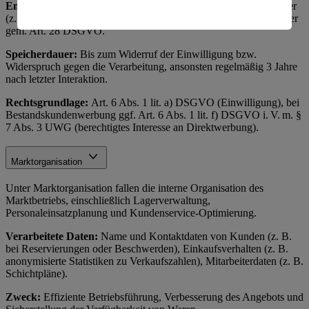
Empfänger:
Interne Marketingabteilung, ggf. externe Dienstleister
amerikanische Behörden.
(z. B. Versanddienstleister, Werbeagenturen) als Auftragsverarbeiter
gem. Art. 28 DSGVO.
Informationen zum Herausgeber der Seite findest du
im
Impressum
Speicherdauer:
Bis zum Widerruf der Einwilligung bzw.
Widerspruch gegen die Verarbeitung, ansonsten regelmäßig 3 Jahre
nach letzter Interaktion.
Rechtsgrundlage:
Art. 6 Abs. 1 lit. a) DSGVO (Einwilligung), bei
Bestandskundenwerbung ggf. Art. 6 Abs. 1 lit. f) DSGVO i. V. m. §
7 Abs. 3 UWG (berechtigtes Interesse an Direktwerbung).
Marktorganisation
Unter Marktorganisation fallen die interne Organisation des
Marktbetriebs, einschließlich Lagerverwaltung,
Personaleinsatzplanung und Kundenservice-Optimierung.
Verarbeitete Daten:
Name und Kontaktdaten von Kunden (z. B.
bei Reservierungen oder Beschwerden), Einkaufsverhalten (z. B.
anonymisierte Statistiken zu Verkaufszahlen), Mitarbeiterdaten (z. B.
Schichtpläne).
Zweck:
Effiziente Betriebsführung, Verbesserung des Angebots und