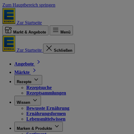
Zum Hauptbereich springen
Zur Startseite
Markt & Angebote
Menü
Zur Startseite
Schließen
Angebote
Märkte
Rezepte
Rezeptsuche
Rezeptsammlungen
Wissen
Bewusste Ernährung
Ernährungsformen
Lebensmittelwissen
Marken & Produkte