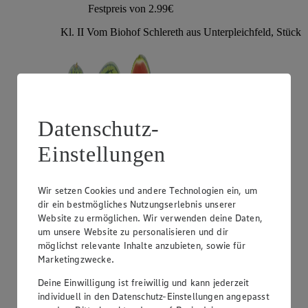
Festpreis von 2.99€
Kl. II Vom Biohof Schlereth aus Unterpleichfeld, Stück
Datenschutz-
Einstellungen
Wir setzen Cookies und andere Technologien ein, um
Angebot:
Gut & Günstig Mango "Omer"
dir ein bestmögliches Nutzungserlebnis unserer
Website zu ermöglichen. Wir verwenden deine Daten,
1.29
um unsere Website zu personalisieren und dir
Festpreis von 1.29€
möglichst relevante Inhalte anzubieten, sowie für
Marketingzwecke.
aus Israel, Kl. I, Stück
Deine Einwilligung ist freiwillig und kann jederzeit
individuell in den Datenschutz-Einstellungen angepasst