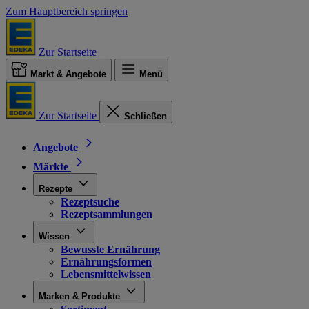
Zum Hauptbereich springen
Zur Startseite
Markt & Angebote
Menü
Zur Startseite
Schließen
Angebote
Märkte
Rezepte
Rezeptsuche
Rezeptsammlungen
Wissen
Bewusste Ernährung
Ernährungsformen
Lebensmittelwissen
Marken & Produkte