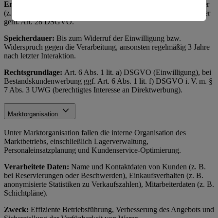
Empfänger:
Interne Marketingabteilung, ggf. externe Dienstleister
amerikanische Behörden.
(z. B. Versanddienstleister, Werbeagenturen) als Auftragsverarbeiter
gem. Art. 28 DSGVO.
Informationen zum Herausgeber der Seite findest du
im
Impressum
Speicherdauer:
Bis zum Widerruf der Einwilligung bzw.
Widerspruch gegen die Verarbeitung, ansonsten regelmäßig 3 Jahre
nach letzter Interaktion.
Rechtsgrundlage:
Art. 6 Abs. 1 lit. a) DSGVO (Einwilligung), bei
Bestandskundenwerbung ggf. Art. 6 Abs. 1 lit. f) DSGVO i. V. m. §
7 Abs. 3 UWG (berechtigtes Interesse an Direktwerbung).
Marktorganisation
Unter Marktorganisation fallen die interne Organisation des
Marktbetriebs, einschließlich Lagerverwaltung,
Personaleinsatzplanung und Kundenservice-Optimierung.
Verarbeitete Daten:
Name und Kontaktdaten von Kunden (z. B.
bei Reservierungen oder Beschwerden), Einkaufsverhalten (z. B.
anonymisierte Statistiken zu Verkaufszahlen), Mitarbeiterdaten (z. B.
Schichtpläne).
Zweck:
Effiziente Betriebsführung, Verbesserung des Angebots und