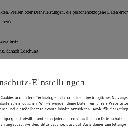
en, Preisen oder Dienstleistungen, die personenbezogene Daten erford
ieben).
verarbeiter.
ung, danach Löschung.
der vorvertragliche Maßnahmen); Art. 6 Abs. 1 lit. f) DSGVO (berechtig
nschutz-Einstellungen
prozesses.
daten, Qualifikationen.
 Cookies und andere Technologien ein, um dir ein bestmögliches Nutzungs
bsite zu ermöglichen. Wir verwenden deine Daten, um unsere Website z
sprächen und Entscheidung über Einstellung.
ieren und dir möglichst relevante Inhalte anzubieten, sowie für Marketin
lligung ist freiwillig und kann jederzeit individuell in den Datenschutz-
gen angepasst werden. Bitte beachte, dass auf Basis deiner Einstellungen
verteidigung), danach Löschung; bei Einstellung Übernahme in die Pe