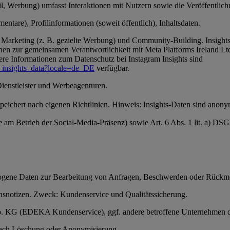
, Werbung) umfasst Interaktionen mit Nutzern sowie die Veröffentlichun
ntare), Profilinformationen (soweit öffentlich), Inhaltsdaten.
Marketing (z. B. gezielte Werbung) und Community-Building. Insights-
en zur gemeinsamen Verantwortlichkeit mit Meta Platforms Ireland Ltd
ere Informationen zum Datenschutz bei Instagram Insights sind
_insights_data?locale=de_DE
verfügbar.
Dienstleister und Werbeagenturen.
 speichert nach eigenen Richtlinien. Hinweis: Insights-Daten sind anon
se am Betrieb der Social-Media-Präsenz) sowie Art. 6 Abs. 1 lit. a) D
ezogene Daten zur Bearbeitung von Anfragen, Beschwerden oder Rückm
snotizen. Zweck: Kundenservice und Qualitätssicherung.
 Co. KG (EDEKA Kundenservice), ggf. andere betroffene Unternehmen 
anach Löschung oder Anonymisierung.