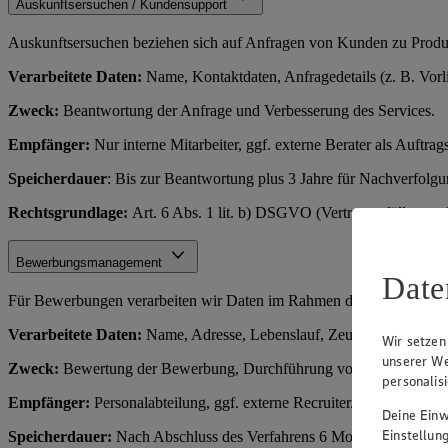
Auskunftsersuchen / Kundensupport
Auskunftsersuchen beziehen sich auf Anfragen von Kunden zu Produkt
Verarbeitete Daten:
Name, Kontaktdaten, Anfragedetails (z. B. Vorl
Zweck:
Beantwortung der Anfrage und Verbesserung des Services.
Empfänger:
Nur interne Mitarbeiter, ggf. externe Berater als Auftrags
Speicherdauer
: Bis zur Beantwortung plus 3 Jahre für Nachverfolg
Rechtsgrundlage:
Art. 6 Abs. 1 lit. b) DSGVO (Vertragserfüllung o
Bewerbungsmanagement
Date
Für Bewerbungen verarbeiten wir Daten im Rahmen des Einstellungs
Verarbeitete Daten:
Name, Adresse, Lebenslauf, Zeugnisse, Kontakt
Wir setzen
unserer We
Zweck:
Bewertung der Bewerbung, Durchführung von Vorstellungsge
personalis
Empfänger:
Personalabteilung, ggf. externe Recruiter.
Deine Einwi
Einstellun
Speicherdauer:
Nach Abschluss des Verfahrens 6 Monate (für Rechts