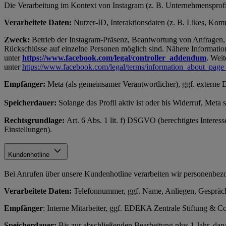
Die Verarbeitung im Kontext von Instagram (z. B. Unternehmensprofil
Verarbeitete Daten:
Nutzer-ID, Interaktionsdaten (z. B. Likes, Komme
Zweck:
Betrieb der Instagram-Präsenz, Beantwortung von Anfragen, 
Rückschlüsse auf einzelne Personen möglich sind. Nähere Information
unter
https://www.facebook.com/legal/controller_addendum
. Weit
unter
https://www.facebook.com/legal/terms/information_about_page
Empfänger:
Meta (als gemeinsamer Verantwortlicher), ggf. externe 
Speicherdauer:
Solange das Profil aktiv ist oder bis Widerruf, Meta
Rechtsgrundlage:
Art. 6 Abs. 1 lit. f) DSGVO (berechtigtes Interes
Einstellungen).
Kundenhotline
Bei Anrufen über unsere Kundenhotline verarbeiten wir personenb
Verarbeitete Daten:
Telefonnummer, ggf. Name, Anliegen, Gespräch
Empfänger
: Interne Mitarbeiter, ggf. EDEKA Zentrale Stiftung &
Speicherdauer:
Bis zur abschließenden Bearbeitung plus 1 Jahr, d