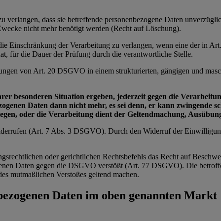
e zu verlangen, dass sie betreffende personenbezogene Daten unverzügl
n Zwecke nicht mehr benötigt werden (Recht auf Löschung).
e die Einschränkung der Verarbeitung zu verlangen, wenn eine der in 
t, für die Dauer der Prüfung durch die verantwortliche Stelle.
zungen von Art. 20 DSGVO in einem strukturierten, gängigen und masch
ihrer besonderen Situation ergeben, jederzeit gegen die Verarbei
bezogenen Daten dann nicht mehr, es sei denn, er kann zwingende 
wiegen, oder die Verarbeitung dient der Geltendmachung, Ausübu
 widerrufen (Art. 7 Abs. 3 DSGVO). Durch den Widerruf der Einwilligu
ngsrechtlichen oder gerichtlichen Rechtsbefehls das Recht auf Beschwe
zogenen Daten gegen die DSGVO verstößt (Art. 77 DSGVO). Die betroffe
ts des mutmaßlichen Verstoßes geltend machen.
nbezogenen Daten im oben genannten Markt