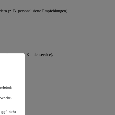
ern (z. B. personalisierte Empfehlungen).
tes Interesse an Kundenservice).
erlebnis
u
gzwecke.
 ggf. nicht
rsonalakte.