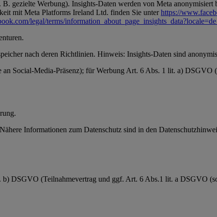
 B. gezielte Werbung). Insights-Daten werden von Meta anonymisiert be
it mit Meta Platforms Ireland Ltd. finden Sie unter
https://www.face
book.com/legal/terms/information_about_page_insights_data?locale=
enturen.
speicher nach deren Richtlinien. Hinweis: Insights-Daten sind anonymisi
se an Social-Media-Präsenz); für Werbung Art. 6 Abs. 1 lit. a) DSGVO
rung.
ähere Informationen zum Datenschutz sind in den Datenschutzhinweis
it. b) DSGVO (Teilnahmevertrag und ggf. Art. 6 Abs.1 lit. a DSGVO (sow