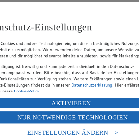
nschutz-Einstellungen
lle
Angebot:
20 % Rabatt auf alle
Angebo
e EDEKA
Maoam
nutella
 Cookies und andere Technologien ein, um dir ein bestmögliches Nutzungs
Tagespreis
Tag
bsite zu ermöglichen. Wir verwenden deine Daten, um unsere Website z
Tagespreis
Tag
ieren und dir möglichst relevante Inhalte anzubieten, sowie für Marketin
Produkte
Artikel
lligung ist freiwillig und kann jederzeit individuell in den Datenschutz-
gen angepasst werden. Bitte beachte, dass auf Basis deiner Einstellungen
Funktionalitäten zur Verfügung stehen. Weitere Erklärungen sowie einen L
z-Einstellungen findest du in unserer
Datenschutzerklärung
. Hier erfährs
 unsere
Cookie-Policy
.
ung deiner personenbezogenen Daten in den USA durch Facebook und Yo
AKTIVIEREN
f „Aktivieren“ klickst, willigst du im Sinne des Art. 49 Abs. 1 Satz 1 lit
NUR NOTWENDIGE TECHNOLOGIEN
deine Daten in den USA verarbeitet werden. Der EuGH sieht die USA als 
 europäischen Standards nicht angemessenen Datenschutzniveau an. Es b
es Zugriffs durch US-amerikanische Behörden.
EINSTELLUNGEN ÄNDERN