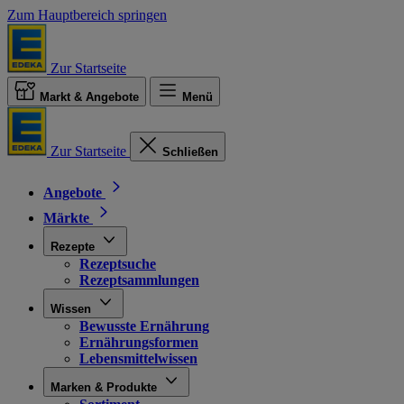
Zum Hauptbereich springen
Zur Startseite
Markt & Angebote
Menü
Zur Startseite
Schließen
Angebote
Märkte
Rezepte
Rezeptsuche
Rezeptsammlungen
Wissen
Bewusste Ernährung
Ernährungsformen
Lebensmittelwissen
Marken & Produkte