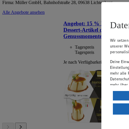
Firma: Müller GmbH, Bahnhofstraße 28, 09638 Lichtenberg
Alle Angebote ansehen
Date
Angebot:
15 % Rabatt auf a
Dessert-Artikel der Mark
Genussmomente.
Wir setzen
unserer We
Tagespreis
personalis
Tagespreis
Deine Einwi
Je nach Verfügbarkeit des Marktes.
Einstellun
mehr alle 
Datenschut
mehr über
Verarbeit
Wenn du au
ein, dass 
einem nach
Risiko ein