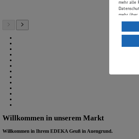
mehr alle 
Datenschut
mehr über
Verarbeit
Wenn du au
ein, dass 
einem nach
Risiko ein
Informatio
Willkommen in unserem Markt
Willkommen in Ihrem EDEKA Geuß in Auengrund.