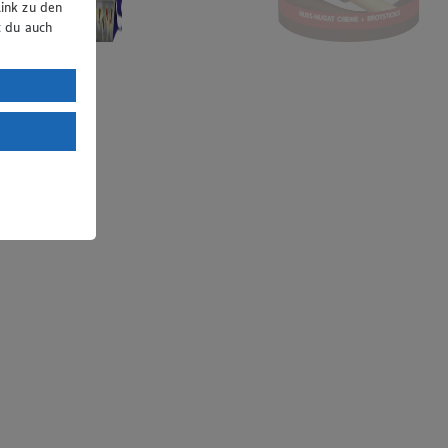
ink zu den
t du auch
uTube:
. a) DSGVO
Land mit
esteht das