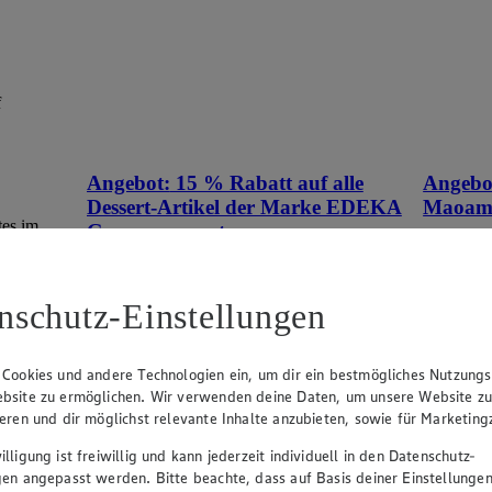
f
Angebot:
15 % Rabatt auf alle
Angebo
Dessert-Artikel der Marke EDEKA
Maoa
tes im
Genussmomente.
Tag
Tag
Tagespreis
Tagespreis
nschutz-Einstellungen
Produkte
Je nach Verfügbarkeit des Marktes.
 Cookies und andere Technologien ein, um dir ein bestmögliches Nutzungs
bsite zu ermöglichen. Wir verwenden deine Daten, um unsere Website z
ieren und dir möglichst relevante Inhalte anzubieten, sowie für Marketin
lligung ist freiwillig und kann jederzeit individuell in den Datenschutz-
gen angepasst werden. Bitte beachte, dass auf Basis deiner Einstellungen