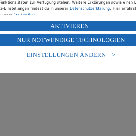
Funktionalitäten zur Verfügung stehen. Weitere Erklärungen sowie einen L
z-Einstellungen findest du in unserer
Datenschutzerklärung
. Hier erfährs
 unsere
Cookie-Policy
.
ung deiner personenbezogenen Daten in den USA durch Facebook und Yo
AKTIVIEREN
f „Aktivieren“ klickst, willigst du im Sinne des Art. 49 Abs. 1 Satz 1 lit
NUR NOTWENDIGE TECHNOLOGIEN
deine Daten in den USA verarbeitet werden. Der EuGH sieht die USA als 
 europäischen Standards nicht angemessenen Datenschutzniveau an. Es b
es Zugriffs durch US-amerikanische Behörden.
EINSTELLUNGEN ÄNDERN
nen zum Herausgeber der Seite findest du im
Impressum