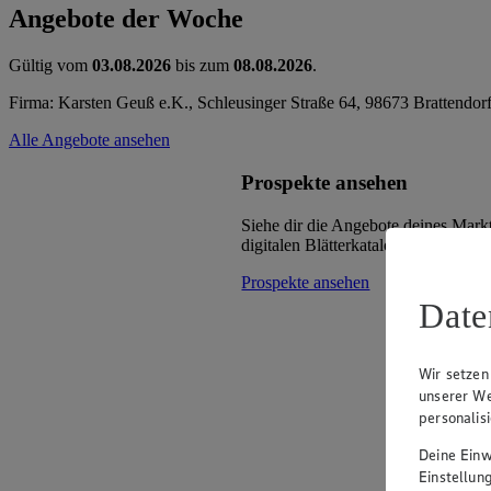
Angebote der Woche
Gültig vom
03.08.2026
bis zum
08.08.2026
.
Firma: Karsten Geuß e.K., Schleusinger Straße 64, 98673 Brattendor
Alle Angebote ansehen
Prospekte ansehen
Siehe dir die Angebote deines Mark
digitalen Blätterkatalog an.
Prospekte ansehen
Date
Wir setzen
unserer We
personalis
Deine Einwi
Einstellun