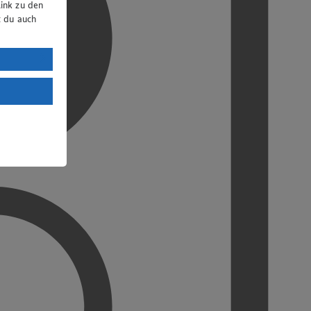
ink zu den
t du auch
uTube:
. a) DSGVO
Land mit
esteht das