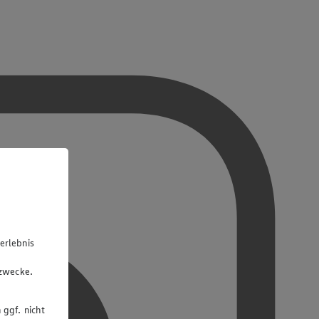
erlebnis
u
gzwecke.
 ggf. nicht