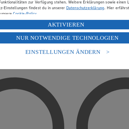
Funktionalitäten zur Verfügung stehen. Weitere Erklärungen sowie einen L
z-Einstellungen findest du in unserer
Datenschutzerklärung
. Hier erfährs
 unsere
Cookie-Policy
.
ung deiner personenbezogenen Daten in den USA durch Facebook und Yo
AKTIVIEREN
f „Aktivieren“ klickst, willigst du im Sinne des Art. 49 Abs. 1 Satz 1 lit
NUR NOTWENDIGE TECHNOLOGIEN
deine Daten in den USA verarbeitet werden. Der EuGH sieht die USA als 
 europäischen Standards nicht angemessenen Datenschutzniveau an. Es b
es Zugriffs durch US-amerikanische Behörden.
EINSTELLUNGEN ÄNDERN
nen zum Herausgeber der Seite findest du im
Impressum