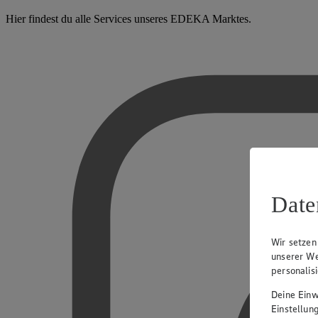
Hier findest du alle Services unseres EDEKA Marktes.
Date
Wir setzen
unserer We
personalis
Deine Einwi
Einstellun