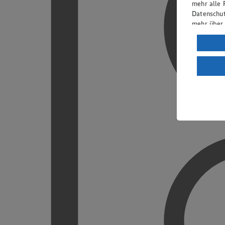
mehr alle 
Datenschut
mehr über
Verarbeit
Wenn du au
ein, dass 
einem nach
Risiko ein
Informatio