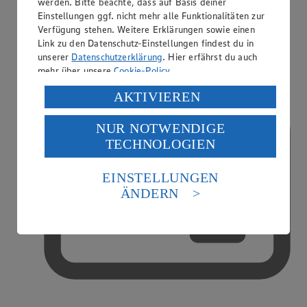
werden. Bitte beachte, dass auf Basis deiner
Einstellungen ggf. nicht mehr alle Funktionalitäten zur
Verfügung stehen. Weitere Erklärungen sowie einen
Handy-Aufladung
Link zu den Datenschutz-Einstellungen findest du in
unserer
Datenschutzerklärung
. Hier erfährst du auch
mehr über unsere
Cookie-Policy
.
Verarbeitung deiner personenbezogenen Daten in den
AKTIVIEREN
USA durch Facebook und YouTube:
NUR NOTWENDIGE
Wenn du auf „Aktivieren“ klickst, willigst du im Sinne
TECHNOLOGIEN
des Art. 49 Abs. 1 Satz 1 lit. a) DSGVO ein, dass deine
Daten in den USA verarbeitet werden. Der EuGH sieht
die USA als Land mit einem nach europäischen
EINSTELLUNGEN
Standards nicht angemessenen Datenschutzniveau an.
ÄNDERN
Es besteht das Risiko eines Zugriffs durch US-
amerikanische Behörden.
Informationen zum Herausgeber der Seite findest du
im
Impressum