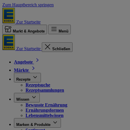
Zum Hauptbereich springen
Zur Startseite
Markt & Angebote
Menü
Zur Startseite
Schließen
Angebote
Märkte
Rezepte
Rezeptsuche
Rezeptsammlungen
Wissen
Bewusste Ernährung
Ernährungsformen
Lebensmittelwissen
Marken & Produkte