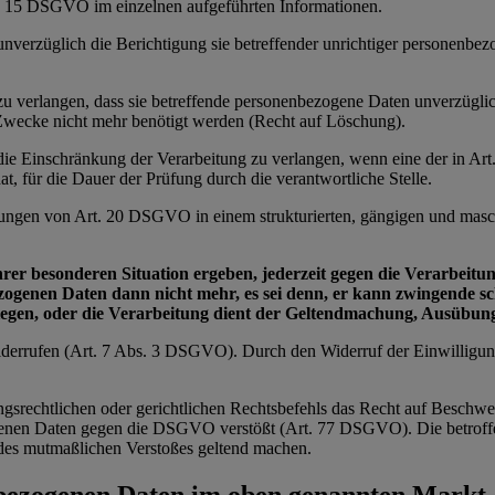
t. 15 DSGVO im einzelnen aufgeführten Informationen.
 unverzüglich die Berichtigung sie betreffender unrichtiger personenbe
e zu verlangen, dass sie betreffende personenbezogene Daten unverzügl
n Zwecke nicht mehr benötigt werden (Recht auf Löschung).
e die Einschränkung der Verarbeitung zu verlangen, wenn eine der in 
t, für die Dauer der Prüfung durch die verantwortliche Stelle.
zungen von Art. 20 DSGVO in einem strukturierten, gängigen und masch
ihrer besonderen Situation ergeben, jederzeit gegen die Verarbei
bezogenen Daten dann nicht mehr, es sei denn, er kann zwingende 
wiegen, oder die Verarbeitung dient der Geltendmachung, Ausübu
 widerrufen (Art. 7 Abs. 3 DSGVO). Durch den Widerruf der Einwilligu
ngsrechtlichen oder gerichtlichen Rechtsbefehls das Recht auf Beschwe
zogenen Daten gegen die DSGVO verstößt (Art. 77 DSGVO). Die betroffe
ts des mutmaßlichen Verstoßes geltend machen.
nbezogenen Daten im oben genannten Markt