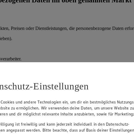
en, Preisen oder Dienstleistungen, die personenbezogene Daten erford
ieben).
verarbeiter.
ung, danach Löschung.
der vorvertragliche Maßnahmen); Art. 6 Abs. 1 lit. f) DSGVO (berechtig
nschutz-Einstellungen
 Cookies und andere Technologien ein, um dir ein bestmögliches Nutzungs
prozesses.
bsite zu ermöglichen. Wir verwenden deine Daten, um unsere Website z
ieren und dir möglichst relevante Inhalte anzubieten, sowie für Marketin
daten, Qualifikationen.
lligung ist freiwillig und kann jederzeit individuell in den Datenschutz-
sprächen und Entscheidung über Einstellung.
gen angepasst werden. Bitte beachte, dass auf Basis deiner Einstellungen