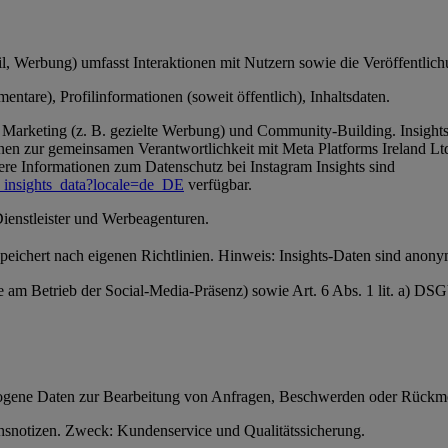
, Werbung) umfasst Interaktionen mit Nutzern sowie die Veröffentlichun
ntare), Profilinformationen (soweit öffentlich), Inhaltsdaten.
Marketing (z. B. gezielte Werbung) und Community-Building. Insights-
en zur gemeinsamen Verantwortlichkeit mit Meta Platforms Ireland Ltd
ere Informationen zum Datenschutz bei Instagram Insights sind
_insights_data?locale=de_DE
verfügbar.
Dienstleister und Werbeagenturen.
 speichert nach eigenen Richtlinien. Hinweis: Insights-Daten sind anon
se am Betrieb der Social-Media-Präsenz) sowie Art. 6 Abs. 1 lit. a) D
ezogene Daten zur Bearbeitung von Anfragen, Beschwerden oder Rückm
snotizen. Zweck: Kundenservice und Qualitätssicherung.