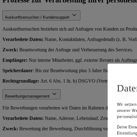
Auskunftsersuchen / Kundensupport
Auskunftsersuchen beziehen sich auf Anfragen von Kunden zu Produkt
Verarbeitete Daten:
Name, Kontaktdaten, Anfragedetails (z. B. Vorl
Zweck:
Beantwortung der Anfrage und Verbesserung des Services.
Empfänger:
Nur interne Mitarbeiter, ggf. externe Berater als Auftrags
Speicherdauer
: Bis zur Beantwortung plus 3 Jahre für Nachverfolg
Rechtsgrundlage:
Art. 6 Abs. 1 lit. b) DSGVO (Vertragserfüllung o
Date
Bewerbungsmanagement
Wir setzen
Für Bewerbungen verarbeiten wir Daten im Rahmen des Einstellungs
unserer We
personalis
Verarbeitete Daten:
Name, Adresse, Lebenslauf, Zeugnisse, Kontakt
Deine Einwi
Zweck:
Bewertung der Bewerbung, Durchführung von Vorstellungsge
Einstellun