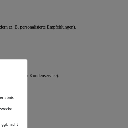
ern (z. B. personalisierte Empfehlungen).
tes Interesse an Kundenservice).
erlebnis
u
gzwecke.
 ggf. nicht