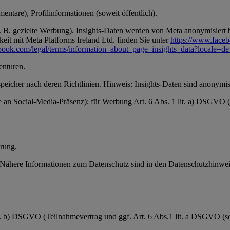
ntare), Profilinformationen (soweit öffentlich).
 B. gezielte Werbung). Insights-Daten werden von Meta anonymisiert be
it mit Meta Platforms Ireland Ltd. finden Sie unter
https://www.face
book.com/legal/terms/information_about_page_insights_data?locale=
enturen.
speicher nach deren Richtlinien. Hinweis: Insights-Daten sind anonymisi
se an Social-Media-Präsenz); für Werbung Art. 6 Abs. 1 lit. a) DSGVO
rung.
ähere Informationen zum Datenschutz sind in den Datenschutzhinweis
it. b) DSGVO (Teilnahmevertrag und ggf. Art. 6 Abs.1 lit. a DSGVO (sow