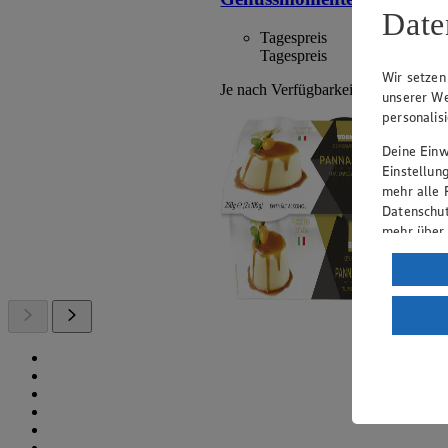
Date
Tagespreis
Tagespreis
Wir setzen
Je nach Verfügbarkeit des Marktes.
unserer We
personalis
Deine Einwi
Einstellun
mehr alle 
Datenschut
mehr über
Verarbeit
Wenn du au
ein, dass 
einem nach
Risiko ein
Informatio