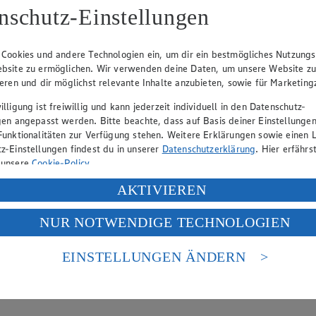
nschutz-Einstellungen
Tagespreis
Tag
Tagespreis
Tag
Produkte
Artikel
 Cookies und andere Technologien ein, um dir ein bestmögliches Nutzungs
bsite zu ermöglichen. Wir verwenden deine Daten, um unsere Website z
ieren und dir möglichst relevante Inhalte anzubieten, sowie für Marketin
lligung ist freiwillig und kann jederzeit individuell in den Datenschutz-
gen angepasst werden. Bitte beachte, dass auf Basis deiner Einstellungen
Funktionalitäten zur Verfügung stehen. Weitere Erklärungen sowie einen L
z-Einstellungen findest du in unserer
Datenschutzerklärung
. Hier erfährs
 unsere
Cookie-Policy
.
ung deiner personenbezogenen Daten in den USA durch Facebook und Yo
AKTIVIEREN
f „Aktivieren“ klickst, willigst du im Sinne des Art. 49 Abs. 1 Satz 1 lit
NUR NOTWENDIGE TECHNOLOGIEN
deine Daten in den USA verarbeitet werden. Der EuGH sieht die USA als 
 europäischen Standards nicht angemessenen Datenschutzniveau an. Es b
es Zugriffs durch US-amerikanische Behörden.
EINSTELLUNGEN ÄNDERN
nen zum Herausgeber der Seite findest du im
Impressum