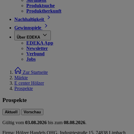
Sortiment
Produktsuche
Produktherkunft
Nachhaltigkeit
Gewinnspiele
Über EDEKA
EDEKA App
Newsletter
Verbund
Jobs
Zur Startseite
Märkte
E center Hölzer
Prospekte
Prospekte
Aktuell
Vorschau
Gültig vom
03.08.2026
bis zum
08.08.2026
.
Firma: Hölzer Handels OHG, Industriestraße 15, 74838 Limbach