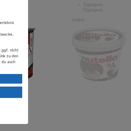
espreis
Tagespreis
espreis
Tagespreis
Artikel
erlebnis
u
gzwecke.
 ggf. nicht
ink zu den
t du auch
uTube:
. a) DSGVO
Land mit
esteht das