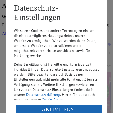
Angebote der Woche
Datenschutz-
Einstellungen
Gültig vom
03.08.2026
bis zum
08.08.2026
.
Firma: Michael Stadter GmbH, An der Breitenau 2, 96052 Bamberg
Wir setzen Cookies und andere Technologien ein, um
Alle Angebote ansehen
dir ein bestmögliches Nutzungserlebnis unserer
Website zu ermöglichen. Wir verwenden deine Daten,
Angebot:
15 % Rabatt auf alle Dessert-
Ange
um unsere Website zu personalisieren und dir
Artikel der Marke EDEKA
möglichst relevante Inhalte anzubieten, sowie für
Genussmomente.
Marketingzwecke.
Tagespreis
Deine Einwilligung ist freiwillig und kann jederzeit
Produ
Tagespreis
individuell in den Datenschutz-Einstellungen angepasst
werden. Bitte beachte, dass auf Basis deiner
Je nach Verfügbarkeit des Marktes.
Einstellungen ggf. nicht mehr alle Funktionalitäten zur
Verfügung stehen. Weitere Erklärungen sowie einen
Link zu den Datenschutz-Einstellungen findest du in
unserer
Datenschutzerklärung
. Hier erfährst du auch
mehr über unsere
Cookie-Policy
.
Verarbeitung deiner personenbezogenen Daten in den
AKTIVIEREN