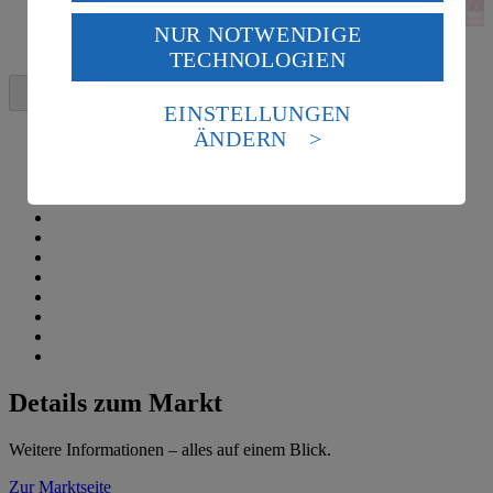
USA durch Facebook und YouTube:
NUR NOTWENDIGE
Wenn du auf „Aktivieren“ klickst, willigst du im Sinne
TECHNOLOGIEN
des Art. 49 Abs. 1 Satz 1 lit. a) DSGVO ein, dass deine
Daten in den USA verarbeitet werden. Der EuGH sieht
die USA als Land mit einem nach europäischen
EINSTELLUNGEN
Standards nicht angemessenen Datenschutzniveau an.
ÄNDERN
Es besteht das Risiko eines Zugriffs durch US-
amerikanische Behörden.
Informationen zum Herausgeber der Seite findest du
im
Impressum
Details zum Markt
Weitere Informationen – alles auf einem Blick.
Zur Marktseite