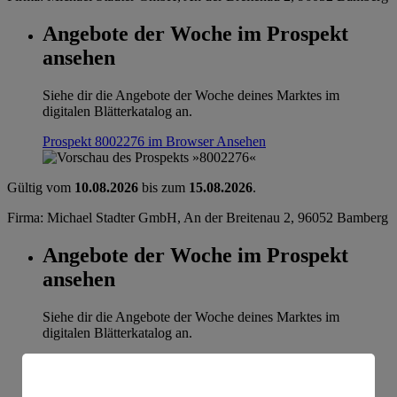
Angebote der Woche im Prospekt
ansehen
Siehe dir die Angebote der Woche deines Marktes im
digitalen Blätterkatalog an.
Prospekt 8002276 im Browser
Ansehen
Gültig vom
10.08.2026
bis zum
15.08.2026
.
Firma: Michael Stadter GmbH, An der Breitenau 2, 96052 Bamberg
Angebote der Woche im Prospekt
ansehen
Siehe dir die Angebote der Woche deines Marktes im
digitalen Blätterkatalog an.
Prospekt 8002276 im Browser
Ansehen