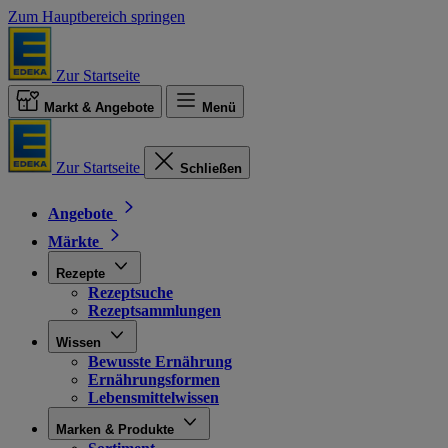
Zum Hauptbereich springen
Zur Startseite
Markt & Angebote
Menü
Zur Startseite
Schließen
Angebote
Märkte
Rezepte
Rezeptsuche
Rezeptsammlungen
Wissen
Bewusste Ernährung
Ernährungsformen
Lebensmittelwissen
Marken & Produkte