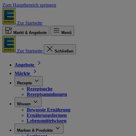
Zum Hauptbereich springen
Zur Startseite
Markt & Angebote
Menü
Zur Startseite
Schließen
Angebote
Märkte
Rezepte
Rezeptsuche
Rezeptsammlungen
Wissen
Bewusste Ernährung
Ernährungsformen
Lebensmittelwissen
Marken & Produkte