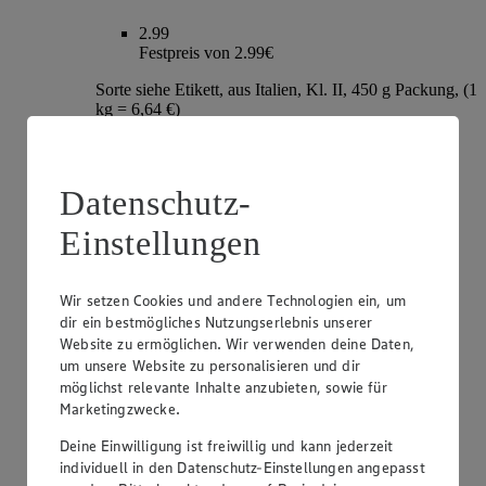
2.99
Festpreis von 2.99€
Sorte siehe Etikett, aus Italien, Kl. II, 450 g Packung, (1
kg = 6,64 €)
Datenschutz-
Einstellungen
Wir setzen Cookies und andere Technologien ein, um
dir ein bestmögliches Nutzungserlebnis unserer
Website zu ermöglichen. Wir verwenden deine Daten,
um unsere Website zu personalisieren und dir
Angebot:
EDEKA Genussmomente Tafeltrauben
möglichst relevante Inhalte anzubieten, sowie für
rot kernlos "Candy Snaps"
Marketingzwecke.
2.99
Deine Einwilligung ist freiwillig und kann jederzeit
Festpreis von 2.99€
individuell in den Datenschutz-Einstellungen angepasst