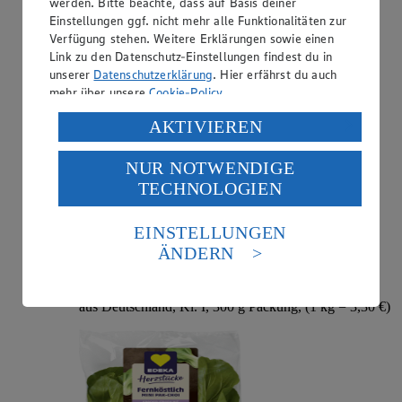
werden. Bitte beachte, dass auf Basis deiner
aus Spanien, Kl. I, 400 g Packung, (1 kg = 7,48 €)
Einstellungen ggf. nicht mehr alle Funktionalitäten zur
Verfügung stehen. Weitere Erklärungen sowie einen
Link zu den Datenschutz-Einstellungen findest du in
unserer
Datenschutzerklärung
. Hier erfährst du auch
mehr über unsere
Cookie-Policy
.
Verarbeitung deiner personenbezogenen Daten in den
AKTIVIEREN
USA durch Facebook und YouTube:
NUR NOTWENDIGE
Wenn du auf „Aktivieren“ klickst, willigst du im Sinne
TECHNOLOGIEN
des Art. 49 Abs. 1 Satz 1 lit. a) DSGVO ein, dass deine
Daten in den USA verarbeitet werden. Der EuGH sieht
die USA als Land mit einem nach europäischen
Angebot:
EDEKA Herzstücke Mini Pak-Choi
EINSTELLUNGEN
Standards nicht angemessenen Datenschutzniveau an.
ÄNDERN
0.99
Es besteht das Risiko eines Zugriffs durch US-
Festpreis von 0.99€
amerikanische Behörden.
aus Deutschland, Kl. I, 300 g Packung, (1 kg = 3,30 €)
Informationen zum Herausgeber der Seite findest du
im
Impressum