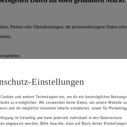
en, Preisen oder Dienstleistungen, die personenbezogene Daten erford
ieben).
verarbeiter.
ung, danach Löschung.
der vorvertragliche Maßnahmen); Art. 6 Abs. 1 lit. f) DSGVO (berechtig
nschutz-Einstellungen
 Cookies und andere Technologien ein, um dir ein bestmögliches Nutzungs
prozesses.
bsite zu ermöglichen. Wir verwenden deine Daten, um unsere Website z
ieren und dir möglichst relevante Inhalte anzubieten, sowie für Marketin
daten, Qualifikationen.
lligung ist freiwillig und kann jederzeit individuell in den Datenschutz-
sprächen und Entscheidung über Einstellung.
gen angepasst werden. Bitte beachte, dass auf Basis deiner Einstellungen