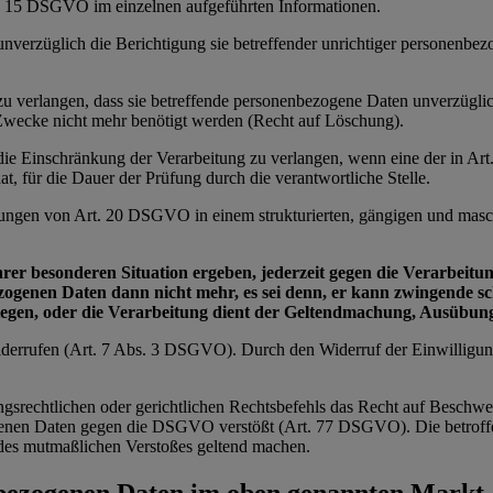
t. 15 DSGVO im einzelnen aufgeführten Informationen.
 unverzüglich die Berichtigung sie betreffender unrichtiger personenbe
e zu verlangen, dass sie betreffende personenbezogene Daten unverzügl
n Zwecke nicht mehr benötigt werden (Recht auf Löschung).
e die Einschränkung der Verarbeitung zu verlangen, wenn eine der in 
t, für die Dauer der Prüfung durch die verantwortliche Stelle.
zungen von Art. 20 DSGVO in einem strukturierten, gängigen und masch
ihrer besonderen Situation ergeben, jederzeit gegen die Verarbei
bezogenen Daten dann nicht mehr, es sei denn, er kann zwingende 
wiegen, oder die Verarbeitung dient der Geltendmachung, Ausübu
 widerrufen (Art. 7 Abs. 3 DSGVO). Durch den Widerruf der Einwilligu
ngsrechtlichen oder gerichtlichen Rechtsbefehls das Recht auf Beschwe
zogenen Daten gegen die DSGVO verstößt (Art. 77 DSGVO). Die betroffe
ts des mutmaßlichen Verstoßes geltend machen.
nbezogenen Daten im oben genannten Markt