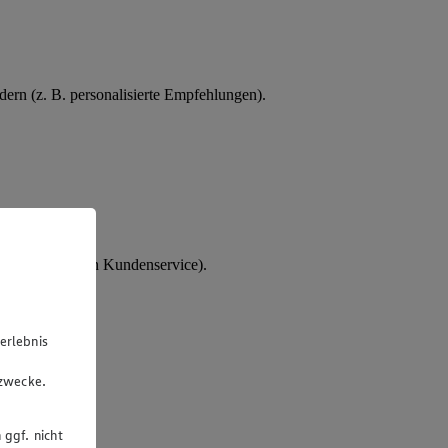
ern (z. B. personalisierte Empfehlungen).
tes Interesse an Kundenservice).
erlebnis
u
gzwecke.
 ggf. nicht