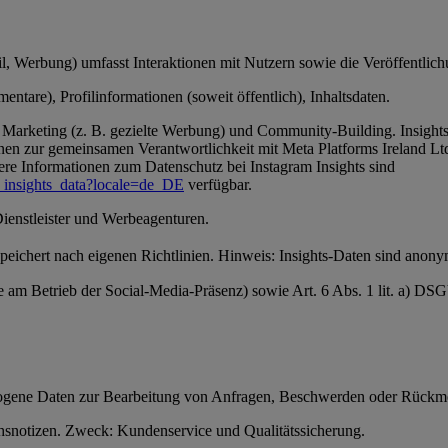
, Werbung) umfasst Interaktionen mit Nutzern sowie die Veröffentlichun
ntare), Profilinformationen (soweit öffentlich), Inhaltsdaten.
Marketing (z. B. gezielte Werbung) und Community-Building. Insights-
en zur gemeinsamen Verantwortlichkeit mit Meta Platforms Ireland Ltd
ere Informationen zum Datenschutz bei Instagram Insights sind
_insights_data?locale=de_DE
verfügbar.
Dienstleister und Werbeagenturen.
 speichert nach eigenen Richtlinien. Hinweis: Insights-Daten sind anon
se am Betrieb der Social-Media-Präsenz) sowie Art. 6 Abs. 1 lit. a) D
ezogene Daten zur Bearbeitung von Anfragen, Beschwerden oder Rückm
snotizen. Zweck: Kundenservice und Qualitätssicherung.