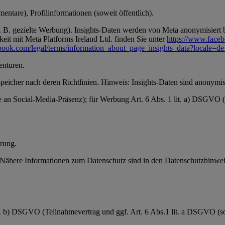
ntare), Profilinformationen (soweit öffentlich).
 B. gezielte Werbung). Insights-Daten werden von Meta anonymisiert be
it mit Meta Platforms Ireland Ltd. finden Sie unter
https://www.face
book.com/legal/terms/information_about_page_insights_data?locale=
enturen.
speicher nach deren Richtlinien. Hinweis: Insights-Daten sind anonymisi
se an Social-Media-Präsenz); für Werbung Art. 6 Abs. 1 lit. a) DSGVO
rung.
ähere Informationen zum Datenschutz sind in den Datenschutzhinweis
it. b) DSGVO (Teilnahmevertrag und ggf. Art. 6 Abs.1 lit. a DSGVO (sow