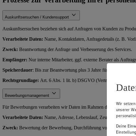
Auskunftsersuchen / Kundensupport
Auskunftsersuchen beziehen sich auf Anfragen von Kunden zu Produkt
Verarbeitete Daten:
Name, Kontaktdaten, Anfragedetails (z. B. Vorl
Zweck:
Beantwortung der Anfrage und Verbesserung des Services.
Empfänger:
Nur interne Mitarbeiter, ggf. externe Berater als Auftrags
Speicherdauer
: Bis zur Beantwortung plus 3 Jahre für Nachverfolg
Rechtsgrundlage:
Art. 6 Abs. 1 lit. b) DSGVO (Vertragserfüllung o
Date
Bewerbungsmanagement
Wir setzen
Für Bewerbungen verarbeiten wir Daten im Rahmen des Einstellungs
unserer We
personalis
Verarbeitete Daten:
Name, Adresse, Lebenslauf, Zeugnisse, Kontakt
Deine Einwi
Zweck:
Bewertung der Bewerbung, Durchführung von Vorstellungsge
Einstellun