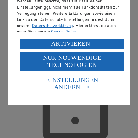
werden. Bitte beachte, dass auf Basis deiner
Einstellungen ggf. nicht mehr alle Funktionalitäten zur
Verfügung stehen. Weitere Erklärungen sowie einen
EDEKA smart
Link zu den Datenschutz-Einstellungen findest du in
unserer
Datenschutzerklärung
. Hier erfährst du auch
mehr über unsere
Cookie-Policy
.
Verarbeitung deiner personenbezogenen Daten in den
AKTIVIEREN
USA durch Facebook und YouTube:
NUR NOTWENDIGE
Wenn du auf „Aktivieren“ klickst, willigst du im Sinne
TECHNOLOGIEN
des Art. 49 Abs. 1 Satz 1 lit. a) DSGVO ein, dass deine
Daten in den USA verarbeitet werden. Der EuGH sieht
die USA als Land mit einem nach europäischen
EINSTELLUNGEN
Standards nicht angemessenen Datenschutzniveau an.
ÄNDERN
Es besteht das Risiko eines Zugriffs durch US-
amerikanische Behörden.
Informationen zum Herausgeber der Seite findest du
im
Impressum