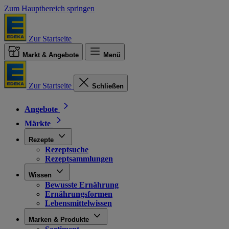
Zum Hauptbereich springen
Zur Startseite
Markt & Angebote
Menü
Zur Startseite
Schließen
Angebote
Märkte
Rezepte
Rezeptsuche
Rezeptsammlungen
Wissen
Bewusste Ernährung
Ernährungsformen
Lebensmittelwissen
Marken & Produkte