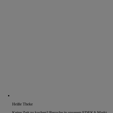
Heiße Theke
Keine Zeit zu kochen? Besuche in unserem EDEKA Markt