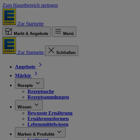
Zum Hauptbereich springen
Zur Startseite
Markt & Angebote
Menü
Zur Startseite
Schließen
Angebote
Märkte
Rezepte
Rezeptsuche
Rezeptsammlungen
Wissen
Bewusste Ernährung
Ernährungsformen
Lebensmittelwissen
Marken & Produkte