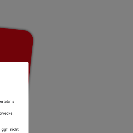
erlebnis
u
gzwecke.
 ggf. nicht