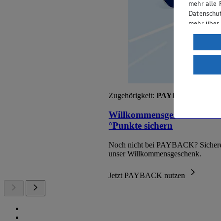
mehr alle 
Datenschut
mehr über
Verarbeit
Wenn du au
ein, dass 
einem nach
Risiko ein
Zugehörigkeit:
PAYBACK
Informatio
Willkommensgeschenk: 250
°Punkte sichern
Noch nicht bei PAYBACK? Sichere
unser Willkommensgeschenk.
Jetzt PAYBACK nutzen