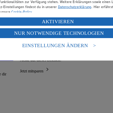
Funktionalitäten zur Verfügung stehen. Weitere Erklärungen sowie einen L
z-Einstellungen findest du in unserer
Datenschutzerklärung
. Hier erfährs
 unsere
Cookie-Policy
.
ung deiner personenbezogenen Daten in den USA durch Facebook und Yo
AKTIVIEREN
f „Aktivieren“ klickst, willigst du im Sinne des Art. 49 Abs. 1 Satz 1 lit
NUR NOTWENDIGE TECHNOLOGIEN
deine Daten in den USA verarbeitet werden. Der EuGH sieht die USA als 
 europäischen Standards nicht angemessenen Datenschutzniveau an. Es b
es Zugriffs durch US-amerikanische Behörden.
EINSTELLUNGEN ÄNDERN
Spar dir den Weg zum Discounter
nen zum Herausgeber der Seite findest du im
Impressum
 Extra
Achte auf dieses Zeichen!
Jetzt mitsparen
 dir