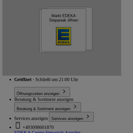
EDEKA Center Stepaniak
Markt EDEKA
Markt EDEKA
Markt EDEKA Center
Stepaniak öffnen
Stepaniak öffnen
Stepaniak öffnen
Schließen
Hansastr. 236, 13051 Berlin
Route
Geöffnet
· Schließt um 21:00 Uhr
Öffnungszeiten anzeigen
Beratung & Sortiment anzeigen
Beratung & Sortiment anzeigen
Services anzeigen
Services anzeigen
+493098601870
EDEKA Center Stepaniak
Anrufen