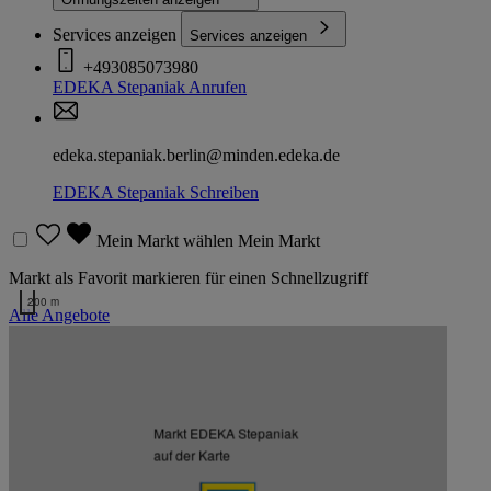
Services anzeigen
Services anzeigen
+493085073980
EDEKA Stepaniak
Anrufen
edeka.stepaniak.berlin@minden.edeka.de
EDEKA Stepaniak
Schreiben
Mein Markt wählen
Mein Markt
Markt als Favorit markieren für einen Schnellzugriff
200 m
Alle Angebote
Kartendaten werden geladen …
Weitere Märkte des Kaufmanns
Markt EDEKA Stepaniak
auf der Karte
Listenansicht
Kartenansicht