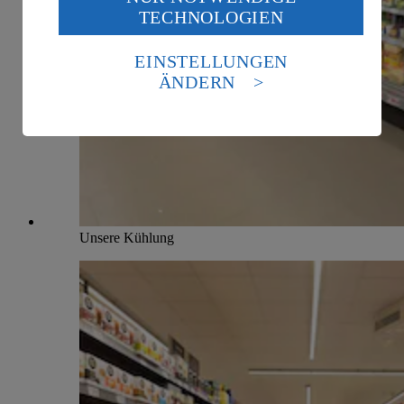
Wenn du auf „Aktivieren“ klickst, willigst du im Sinne
TECHNOLOGIEN
des Art. 49 Abs. 1 Satz 1 lit. a) DSGVO ein, dass deine
Daten in den USA verarbeitet werden. Der EuGH sieht
die USA als Land mit einem nach europäischen
EINSTELLUNGEN
Standards nicht angemessenen Datenschutzniveau an.
ÄNDERN
Es besteht das Risiko eines Zugriffs durch US-
amerikanische Behörden.
Informationen zum Herausgeber der Seite findest du
im
Impressum
Unsere Kühlung