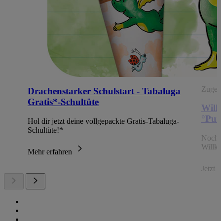
Zugehö
Drachenstarker Schulstart - Tabaluga
Gratis*-Schultüte
Will
°Pun
Hol dir jetzt deine vollgepackte Gratis-Tabaluga-
Schultüte!*
Noch 
Willk
Mehr erfahren
Jetzt