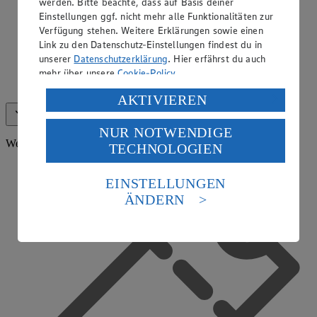
werden. Bitte beachte, dass auf Basis deiner
Einstellungen ggf. nicht mehr alle Funktionalitäten zur
Verfügung stehen. Weitere Erklärungen sowie einen
Link zu den Datenschutz-Einstellungen findest du in
unserer
Datenschutzerklärung
. Hier erfährst du auch
mehr über unsere
Cookie-Policy
.
Bargeldauszahlung
Verarbeitung deiner personenbezogenen Daten in den
AKTIVIEREN
USA durch Facebook und YouTube:
Alle anzeigen (16)
Weniger anzeigen
NUR NOTWENDIGE
Wenn du auf „Aktivieren“ klickst, willigst du im Sinne
Weitere Services
TECHNOLOGIEN
des Art. 49 Abs. 1 Satz 1 lit. a) DSGVO ein, dass deine
Daten in den USA verarbeitet werden. Der EuGH sieht
die USA als Land mit einem nach europäischen
EINSTELLUNGEN
Standards nicht angemessenen Datenschutzniveau an.
ÄNDERN
Es besteht das Risiko eines Zugriffs durch US-
amerikanische Behörden.
Informationen zum Herausgeber der Seite findest du
im
Impressum