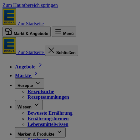
Zum Hauptbereich springen
Zur Startseite
Markt & Angebote
Menü
Zur Startseite
Schließen
Angebote
Märkte
Rezepte
Rezeptsuche
Rezeptsammlungen
Wissen
Bewusste Ernährung
Ernährungsformen
Lebensmittelwissen
Marken & Produkte