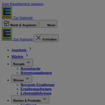
Zum Hauptbereich springen
Zur Startseite
Markt & Angebote
Menü
Zur Startseite
Schließen
Angebote
Märkte
Rezepte
Rezeptsuche
Rezeptsammlungen
Wissen
Bewusste Ernährung
Ernährungsformen
Lebensmittelwissen
Marken & Produkte