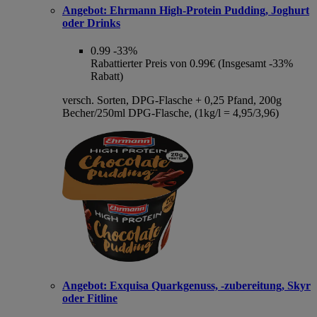
Angebot:
Ehrmann High-Protein Pudding, Joghurt
oder Drinks
0.99
-33%
Rabattierter Preis von 0.99€ (Insgesamt -33%
Rabatt)
versch. Sorten, DPG-Flasche + 0,25 Pfand, 200g
Becher/250ml DPG-Flasche, (1kg/l = 4,95/3,96)
Angebot:
Exquisa Quarkgenuss, -zubereitung, Skyr
oder Fitline