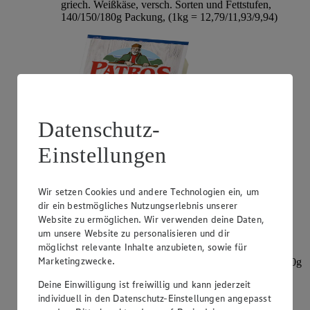
griech. Weißkäse, versch. Sorten und Fettstufen,
140/150/180g Packung, (1kg = 12,79/11,93/9,94)
Datenschutz-
Einstellungen
Angebot:
Mini-Babybel
Wir setzen Cookies und andere Technologien ein, um
dir ein bestmögliches Nutzungserlebnis unserer
2.99
-30%
Website zu ermöglichen. Wir verwenden deine Daten,
Rabattierter Preis von 2.99€ (Insgesamt -30%
um unsere Website zu personalisieren und dir
Rabatt)
möglichst relevante Inhalte anzubieten, sowie für
Marketingzwecke.
dt. Schnittkäse, versch. Sorten, 45% Fett i. Tr., 8/9x20g
= 160/180g Packung, (1kg = 18,69/16,61)
Deine Einwilligung ist freiwillig und kann jederzeit
individuell in den Datenschutz-Einstellungen angepasst