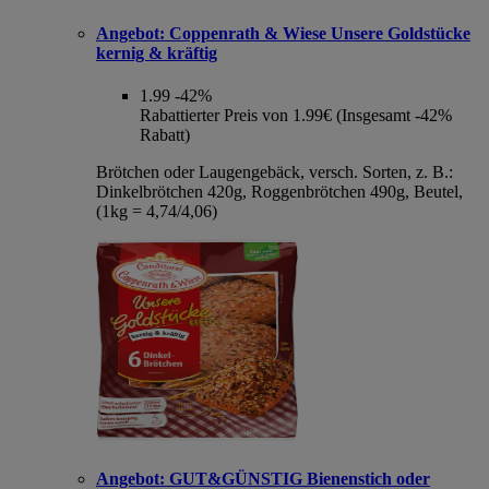
Angebot:
Coppenrath & Wiese Unsere Goldstücke
kernig & kräftig
1.99
-42%
Rabattierter Preis von 1.99€ (Insgesamt -42%
Rabatt)
Brötchen oder Laugengebäck, versch. Sorten, z. B.:
Dinkelbrötchen 420g, Roggenbrötchen 490g, Beutel,
(1kg = 4,74/4,06)
Angebot:
GUT&GÜNSTIG Bienenstich oder