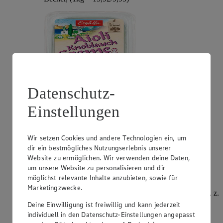
Datenschutz-
Einstellungen
Angebot:
Philadelphia
Wir setzen Cookies und andere Technologien ein, um
0.99
App
dir ein bestmögliches Nutzungserlebnis unserer
App Preis von 0.99€
Website zu ermöglichen. Wir verwenden deine Daten,
1.11
-51%
Rabattierter Preis von 1.11€ (Insgesamt -51%
um unsere Website zu personalisieren und dir
Rabatt)
möglichst relevante Inhalte anzubieten, sowie für
Marketingzwecke.
Frischkäsezubereitung, versch. Sorten und Fettstufen, z.
B.: Original 195g, Becher, (1kg = 5,69)
Deine Einwilligung ist freiwillig und kann jederzeit
individuell in den Datenschutz-Einstellungen angepasst