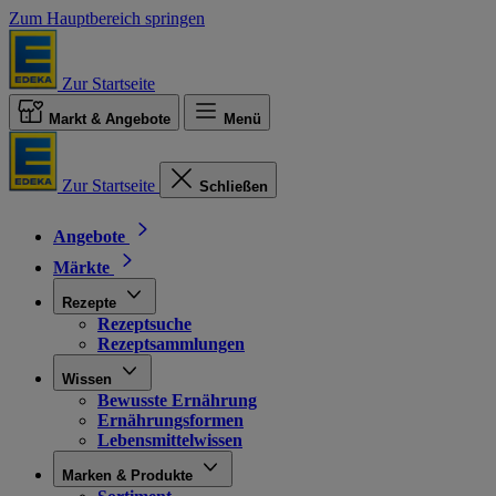
Zum Hauptbereich springen
Zur Startseite
Markt & Angebote
Menü
Zur Startseite
Schließen
Angebote
Märkte
Rezepte
Rezeptsuche
Rezeptsammlungen
Wissen
Bewusste Ernährung
Ernährungsformen
Lebensmittelwissen
Marken & Produkte