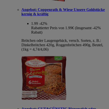
Angebot:
Coppenrath & Wiese Unsere Goldstücke
kernig & kräftig
1.99
-42%
Rabattierter Preis von 1.99€ (Insgesamt -42%
Rabatt)
Brötchen oder Laugengebäck, versch. Sorten, z. B.:
Dinkelbrötchen 420g, Roggenbrötchen 490g, Beutel,
(1kg = 4,74/4,06)
Angebot:
GUT&GÜNSTIG Bienenstich oder