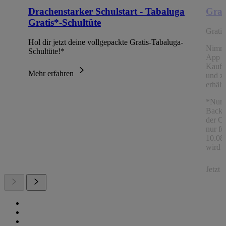
Drachenstarker Schulstart - Tabaluga
Grat
Gratis*-Schultüte
Grati
Hol dir jetzt deine vollgepackte Gratis-Tabaluga-
Nimm
Schultüte!*
App Ch
Kaufe
Mehr erfahren
und z
erhält
*Nur 
Backw
der C
nur fü
10.08.
wird a
Jetzt