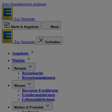
Zum Hauptbereich springen
Zur Startseite
Markt & Angebote
Menü
Zur Startseite
Schließen
Angebote
Märkte
Rezepte
Rezeptsuche
Rezeptsammlungen
Wissen
Bewusste Ernährung
Ernährungsformen
Lebensmittelwissen
Marken & Produkte