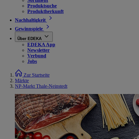
Sortiment
Produktsuche
Produktherkunft
Nachhaltigkeit
Gewinnspiele
Über EDEKA
EDEKA App
Newsletter
Verbund
Jobs
Zur Startseite
Märkte
NP-Markt Thale-Neinstedt