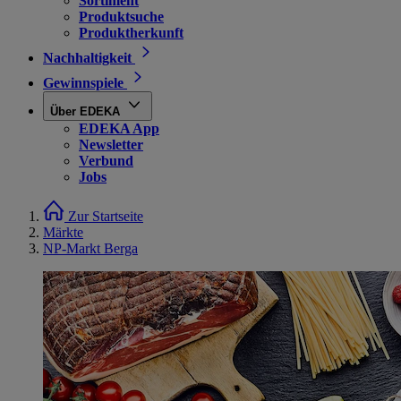
Sortiment
Produktsuche
Produktherkunft
Nachhaltigkeit
Gewinnspiele
Über EDEKA
EDEKA App
Newsletter
Verbund
Jobs
Zur Startseite
Märkte
NP-Markt Berga