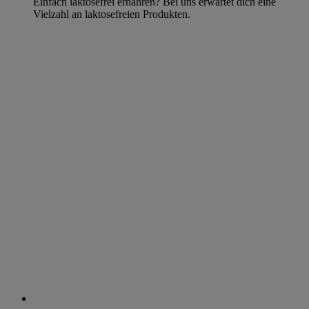
Einfach laktosefrei ernähren? Bei uns erwartet dich eine
Vielzahl an laktosefreien Produkten.