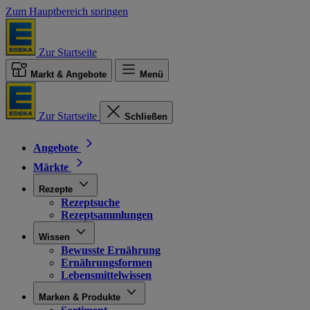
Zum Hauptbereich springen
Zur Startseite
Markt & Angebote
Menü
Zur Startseite
Schließen
Angebote
Märkte
Rezepte
Rezeptsuche
Rezeptsammlungen
Wissen
Bewusste Ernährung
Ernährungsformen
Lebensmittelwissen
Marken & Produkte