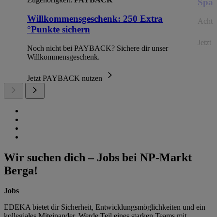
Spar
Willkommensgeschenk: 250 Extra
Achte 
°Punkte sichern
Jetzt 
Noch nicht bei PAYBACK? Sichere dir unser
Willkommensgeschenk.
Jetzt PAYBACK nutzen
Wir suchen dich – Jobs bei NP-Markt
Berga!
Jobs
EDEKA bietet dir Sicherheit, Entwicklungsmöglichkeiten und ein
kollegiales Miteinander. Werde Teil eines starken Teams mit