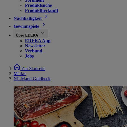
Sortiment
Produktsuche
Produktherkunft
Nachhaltigkeit
Gewinnspiele
Über EDEKA
EDEKA App
Newsletter
Verbund
Jobs
Zur Startseite
Märkte
NP-Markt Goldbeck