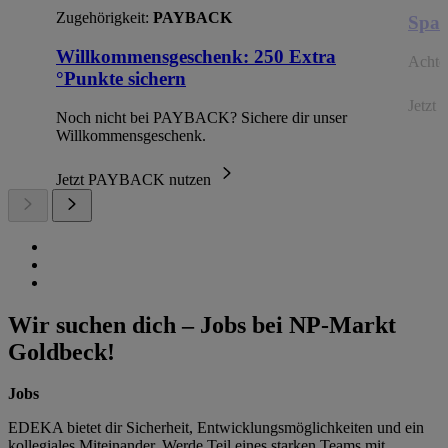
Zugehörigkeit:
PAYBACK
Spar
Willkommensgeschenk: 250 Extra
Achte 
°Punkte sichern
Jetzt 
Noch nicht bei PAYBACK? Sichere dir unser
Willkommensgeschenk.
Jetzt PAYBACK nutzen
Wir suchen dich – Jobs bei NP-Markt
Goldbeck!
Jobs
EDEKA bietet dir Sicherheit, Entwicklungsmöglichkeiten und ein
kollegiales Miteinander. Werde Teil eines starken Teams mit