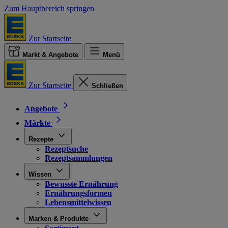
Zum Hauptbereich springen
Zur Startseite
Markt & Angebote
Menü
Zur Startseite
Schließen
Angebote
Märkte
Rezepte
Rezeptsuche
Rezeptsammlungen
Wissen
Bewusste Ernährung
Ernährungsformen
Lebensmittelwissen
Marken & Produkte