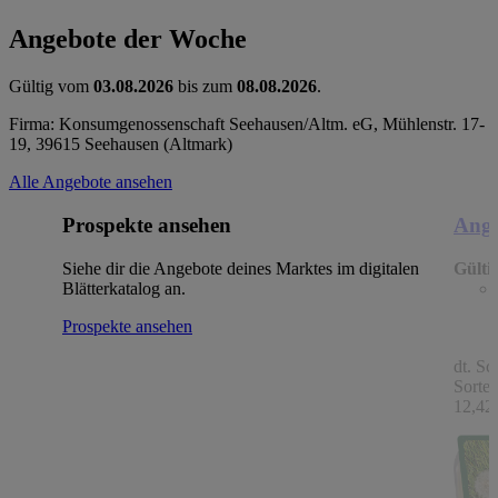
Angebote der Woche
Gültig vom
03.08.2026
bis zum
08.08.2026
.
Firma: Konsumgenossenschaft Seehausen/Altm. eG, Mühlenstr. 17-
19, 39615 Seehausen (Altmark)
Alle Angebote ansehen
Prospekte ansehen
Ange
Siehe dir die Angebote deines Marktes im digitalen
Gülti
Blätterkatalog an.
Prospekte ansehen
dt. Sc
Sorten
12,42