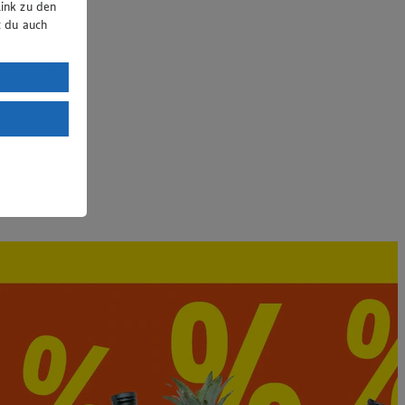
ink zu den
t du auch
uTube:
. a) DSGVO
Land mit
esteht das