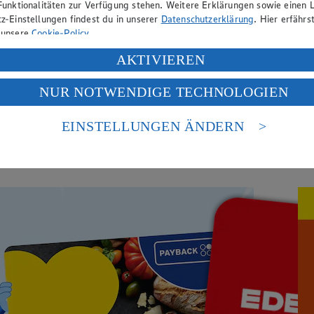
Funktionalitäten zur Verfügung stehen. Weitere Erklärungen sowie einen L
z-Einstellungen findest du in unserer
Datenschutzerklärung
. Hier erfährs
 unsere
Cookie-Policy
.
ung deiner personenbezogenen Daten in den USA durch Facebook und Yo
AKTIVIEREN
f „Aktivieren“ klickst, willigst du im Sinne des Art. 49 Abs. 1 Satz 1 lit
NUR NOTWENDIGE TECHNOLOGIEN
deine Daten in den USA verarbeitet werden. Der EuGH sieht die USA als 
 europäischen Standards nicht angemessenen Datenschutzniveau an. Es b
es Zugriffs durch US-amerikanische Behörden.
EINSTELLUNGEN ÄNDERN
nen zum Herausgeber der Seite findest du im
Impressum