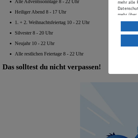
Alle Adventssonntage 8 - 22 Uhr
mehr alle 
Datenschut
Heiliger Abend 8 - 17 Uhr
mehr über
1. + 2. Weihnachtsfeiertag 10 - 22 Uhr
Verarbeit
Silvester 8 - 20 Uhr
Wenn du au
ein, dass 
Neujahr 10 - 22 Uhr
einem nach
Alle restlichen Feiertage 8 - 22 Uhr
Risiko ein
Informatio
Das solltest du nicht verpassen!