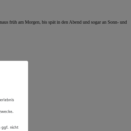
hinaus früh am Morgen, bis spät in den Abend und sogar an Sonn- und
erlebnis
u
gzwecke.
 ggf. nicht