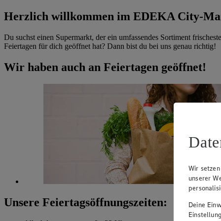
Herzlich willkommen im EDEKA City-Ma
Du suchst einen Supermarkt, der ein umfassendes Sortiment frischest
Feiertagen für dich geöffnet hat? Dann bist du bei uns genau richtig!
Wir haben auch an Feiertagen geöffnet!
Date
Wir setzen
unserer We
personalis
Unsere Feiertagsöffnungszeiten:
Deine Einwi
Einstellun