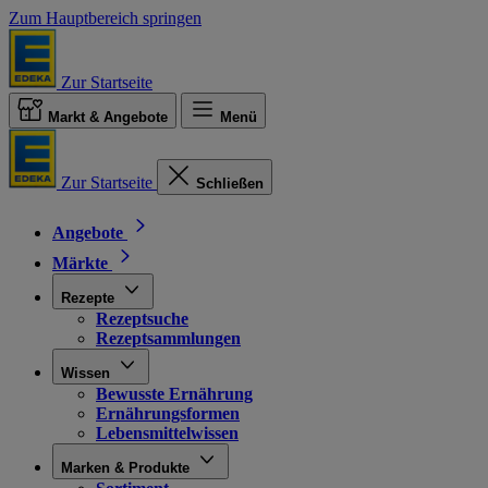
Zum Hauptbereich springen
Zur Startseite
Markt & Angebote
Menü
Zur Startseite
Schließen
Angebote
Märkte
Rezepte
Rezeptsuche
Rezeptsammlungen
Wissen
Bewusste Ernährung
Ernährungsformen
Lebensmittelwissen
Marken & Produkte