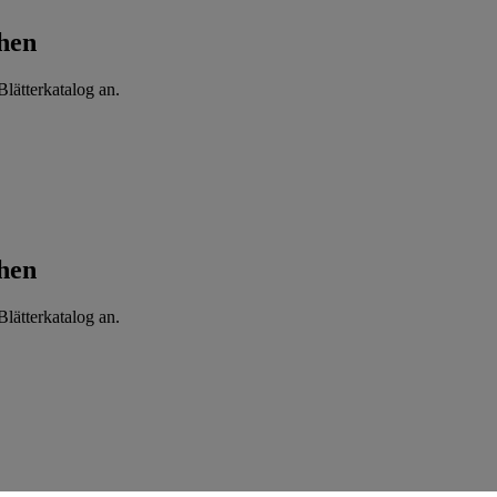
hen
lätterkatalog an.
hen
lätterkatalog an.