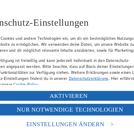
nschutz-Einstellungen
Angebot:
Chantré
Angebo
Frucht
Gültig ab 06.08.2026
 Cookies und andere Technologien ein, um dir ein bestmögliches Nutzungs
5.77
-35%
Gültig ab
bsite zu ermöglichen. Wir verwenden deine Daten, um unsere Website z
(Insgesamt
Rabattierter Preis von 5.77€ (Insgesamt
0.4
ieren und dir möglichst relevante Inhalte anzubieten, sowie für Marketin
-35% Rabatt)
Fes
lligung ist freiwillig und kann jederzeit individuell in den Datenschutz-
heiben,
versch. Sorten, 0,7l Flasche, (1l = 8,24)
versch. S
gen angepasst werden. Bitte beachte, dass auf Basis deiner Einstellungen
140g
Becher 1k
Funktionalitäten zur Verfügung stehen. Weitere Erklärungen sowie einen L
= 3,27)
z-Einstellungen findest du in unserer
Datenschutzerklärung
. Hier erfährs
 unsere
Cookie-Policy
.
ung deiner personenbezogenen Daten in den USA durch Facebook und Yo
AKTIVIEREN
f „Aktivieren“ klickst, willigst du im Sinne des Art. 49 Abs. 1 Satz 1 lit
NUR NOTWENDIGE TECHNOLOGIEN
deine Daten in den USA verarbeitet werden. Der EuGH sieht die USA als 
 europäischen Standards nicht angemessenen Datenschutzniveau an. Es b
es Zugriffs durch US-amerikanische Behörden.
EINSTELLUNGEN ÄNDERN
nen zum Herausgeber der Seite findest du im
Impressum