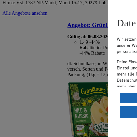
Firma: Vst. 1787 NP-Markt, Markt 15-17, 39279 Loburg
Alle Angebote ansehen
Date
Angebot:
Grünländer
Gültig ab 06.08.2026
Wir setzen
1.49
-44%
unserer We
Rabattierter Preis von 1.49€ 
personalis
-44% Rabatt)
Deine Einwi
dt. Schnittkäse, in Würfeln oder Sc
Einstellun
versch. Sorten und Fettstufen, 120/
mehr alle 
Packung, (1kg = 12,42/10,64)
Datenschut
mehr über
Verarbeit
Wenn du au
ein, dass 
einem nach
Risiko ein
Informatio