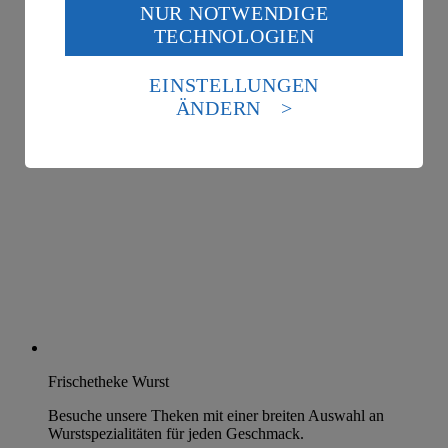
NUR NOTWENDIGE
Wenn du auf „Aktivieren“ klickst, willigst du im Sinne
TECHNOLOGIEN
des Art. 49 Abs. 1 Satz 1 lit. a) DSGVO ein, dass deine
Daten in den USA verarbeitet werden. Der EuGH sieht
die USA als Land mit einem nach europäischen
EINSTELLUNGEN
Standards nicht angemessenen Datenschutzniveau an.
ÄNDERN
Es besteht das Risiko eines Zugriffs durch US-
amerikanische Behörden.
Informationen zum Herausgeber der Seite findest du
im
Impressum
Frischetheke Wurst
Besuche unsere Theken mit einer breiten Auswahl an
Wurstspezialitäten für jeden Geschmack.