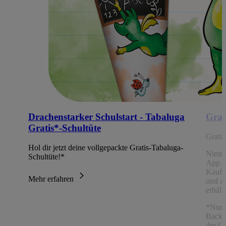
Drachenstarker Schulstart - Tabaluga
Grat
Gratis*-Schultüte
Grati
Hol dir jetzt deine vollgepackte Gratis-Tabaluga-
Nimm
Schultüte!*
App Ch
Kaufe
Mehr erfahren
und z
erhält
*Nur 
Backw
der C