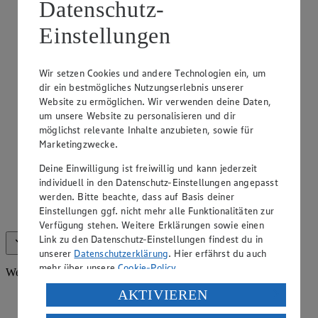
Datenschutz-
Einstellungen
Wir setzen Cookies und andere Technologien ein, um
dir ein bestmögliches Nutzungserlebnis unserer
Website zu ermöglichen. Wir verwenden deine Daten,
um unsere Website zu personalisieren und dir
möglichst relevante Inhalte anzubieten, sowie für
Marketingzwecke.
Deine Einwilligung ist freiwillig und kann jederzeit
Frischetheke Fleisch
individuell in den Datenschutz-Einstellungen angepasst
werden. Bitte beachte, dass auf Basis deiner
Wir halten für dich eine Vielzahl an Fleischspezialitäten an
Einstellungen ggf. nicht mehr alle Funktionalitäten zur
unserer Theke bereit.
Verfügung stehen. Weitere Erklärungen sowie einen
Link zu den Datenschutz-Einstellungen findest du in
Alle anzeigen (5)
Weniger anzeigen
unserer
Datenschutzerklärung
. Hier erfährst du auch
mehr über unsere
Cookie-Policy
.
Weiteres Sortiment
Verarbeitung deiner personenbezogenen Daten in den
AKTIVIEREN
USA durch Facebook und YouTube: