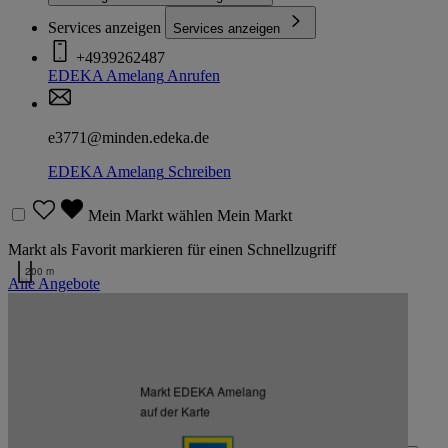
Services anzeigen
Services anzeigen
+4939262487
EDEKA Amelang
Anrufen
e3771@minden.edeka.de
EDEKA Amelang
Schreiben
Mein Markt wählen
Mein Markt
Markt als Favorit markieren für einen Schnellzugriff
200 m
Alle Angebote
Kartendaten werden geladen …
Zurück nach oben
Markt EDEKA Amelang
Zum Newsletter anmelden
auf der Karte