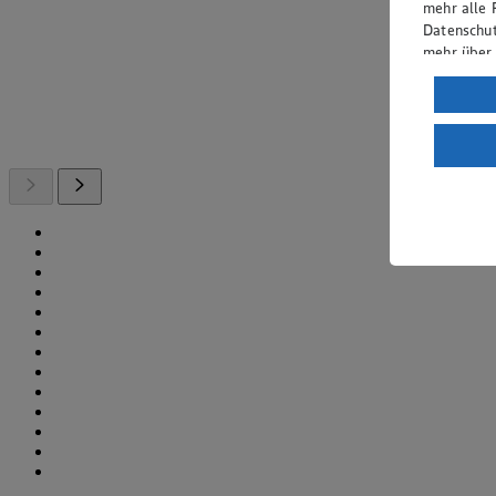
mehr alle 
Datenschut
mehr über
Verarbeit
Wenn du au
ein, dass 
einem nach
Risiko ein
Informatio