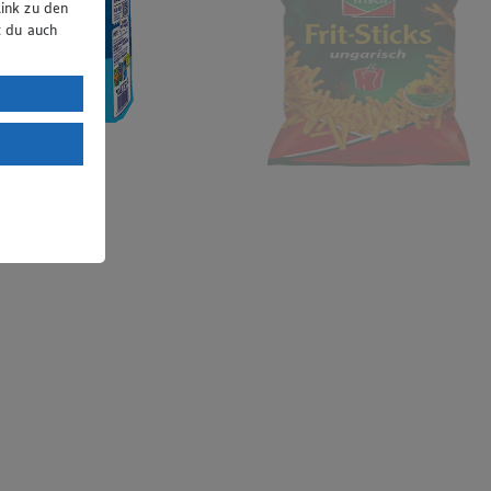
ink zu den
t du auch
uTube:
. a) DSGVO
Land mit
esteht das