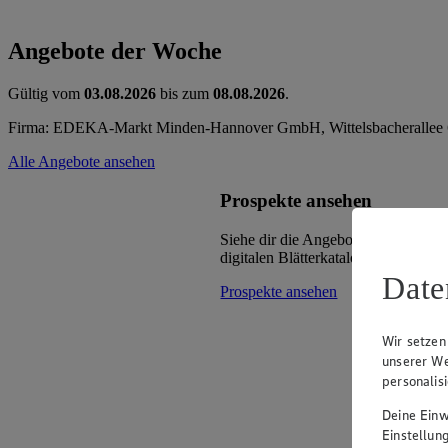
Angebote der Woche
Gültig vom
03.08.2026
bis zum
08.08.2026
.
Firma: EDEKA-Markt Minden-Hannover GmbH, Wittelsbacherallee 
Alle Angebote ansehen
Prospekte ansehen
Siehe dir die Angebote deines Mark
digitalen Blätterkatalog an.
Date
Prospekte ansehen
Wir setzen
unserer We
personalis
Deine Einwi
Einstellun