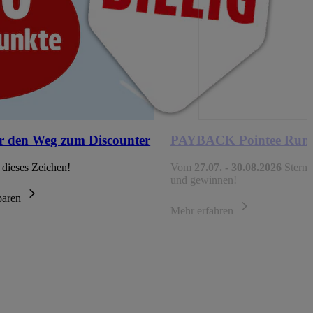
r den Weg zum Discounter
PAYBACK Pointee Run
 dieses Zeichen!
Vom
27.07. - 30.08.2026
Sterne
und gewinnen!
sparen
Mehr erfahren