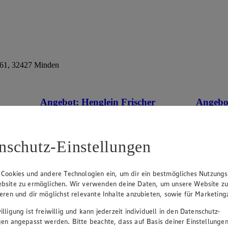
61, 32427 Minden
Angebot:
Henglein Frischer
Angebo
Pizzateig XXL
kernige
tes im
Gültig ab 08.08.2026
Gültig ab
nschutz-Einstellungen
1.11
-60%
0.9
Rabattierter Preis von 1.11€ (Insgesamt
Rab
-60% Rabatt)
-41
 Cookies und andere Technologien ein, um dir ein bestmögliches Nutzungs
auf Backpapier, schmeckt wie selbstgemacht,
500g Pack
bsite zu ermöglichen. Wir verwenden deine Daten, um unsere Website z
550g Packung, (1kg = 2,02)
ieren und dir möglichst relevante Inhalte anzubieten, sowie für Marketin
lligung ist freiwillig und kann jederzeit individuell in den Datenschutz-
gen angepasst werden. Bitte beachte, dass auf Basis deiner Einstellungen