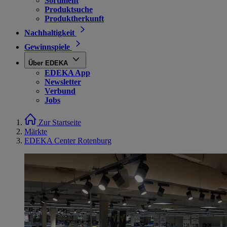
Sortiment
Produktsuche
Produktherkunft
Nachhaltigkeit
Gewinnspiele
Über EDEKA
EDEKA App
Newsletter
Verbund
Jobs
Zur Startseite
Märkte
EDEKA Center Rotenburg