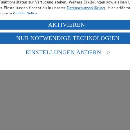
Funktionalitäten zur Verfügung stehen. Weitere Erklärungen sowie einen L
z-Einstellungen findest du in unserer
Datenschutzerklärung
. Hier erfährs
 unsere
Cookie-Policy
.
ung deiner personenbezogenen Daten in den USA durch Facebook und Yo
AKTIVIEREN
f „Aktivieren“ klickst, willigst du im Sinne des Art. 49 Abs. 1 Satz 1 lit
NUR NOTWENDIGE TECHNOLOGIEN
deine Daten in den USA verarbeitet werden. Der EuGH sieht die USA als 
 europäischen Standards nicht angemessenen Datenschutzniveau an. Es b
es Zugriffs durch US-amerikanische Behörden.
EINSTELLUNGEN ÄNDERN
nen zum Herausgeber der Seite findest du im
Impressum