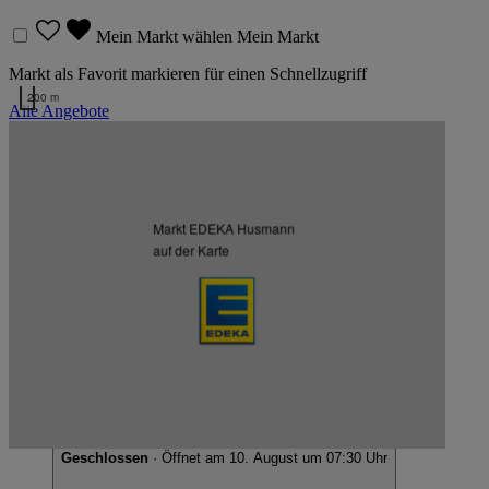
Mein Markt wählen
Mein Markt
Markt als Favorit markieren für einen Schnellzugriff
200 m
Alle Angebote
Kartendaten werden geladen …
Weitere Märkte des Kaufmanns
Markt EDEKA Husmann
auf der Karte
Listenansicht
Kartenansicht
EDEKA Husmann
Kirchweyher Str. 2b, 28844 Weyhe
Geschlossen
· Öffnet am 10. August um 07:30 Uhr