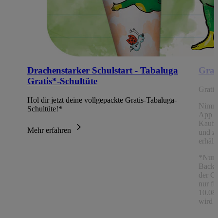
Drachenstarker Schulstart - Tabaluga
Grat
Gratis*-Schultüte
Grati
Hol dir jetzt deine vollgepackte Gratis-Tabaluga-
Nimm
Schultüte!*
App Ch
Kaufe
Mehr erfahren
und z
erhält
*Nur 
Backw
der C
nur fü
10.08.
wird a