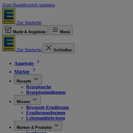
Zum Hauptbereich springen
Zur Startseite
Markt & Angebote
Menü
Zur Startseite
Schließen
Angebote
Märkte
Rezepte
Rezeptsuche
Rezeptsammlungen
Wissen
Bewusste Ernährung
Ernährungsformen
Lebensmittelwissen
Marken & Produkte