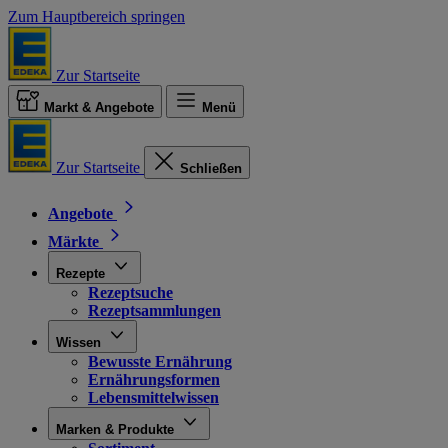
Zum Hauptbereich springen
Zur Startseite
Markt & Angebote
Menü
Zur Startseite
Schließen
Angebote
Märkte
Rezepte
Rezeptsuche
Rezeptsammlungen
Wissen
Bewusste Ernährung
Ernährungsformen
Lebensmittelwissen
Marken & Produkte