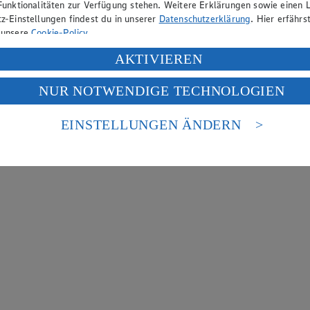
Funktionalitäten zur Verfügung stehen. Weitere Erklärungen sowie einen L
z-Einstellungen findest du in unserer
Datenschutzerklärung
. Hier erfährs
 unsere
Cookie-Policy
.
ung deiner personenbezogenen Daten in den USA durch Facebook und Yo
AKTIVIEREN
f „Aktivieren“ klickst, willigst du im Sinne des Art. 49 Abs. 1 Satz 1 lit
NUR NOTWENDIGE TECHNOLOGIEN
deine Daten in den USA verarbeitet werden. Der EuGH sieht die USA als 
 europäischen Standards nicht angemessenen Datenschutzniveau an. Es b
es Zugriffs durch US-amerikanische Behörden.
EINSTELLUNGEN ÄNDERN
nen zum Herausgeber der Seite findest du im
Impressum