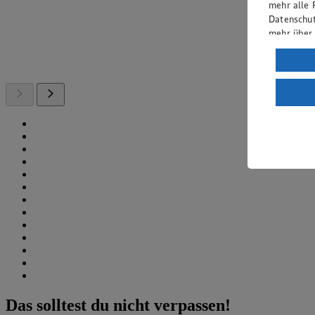
mehr alle 
Datenschut
mehr über
Verarbeit
Wenn du au
ein, dass 
einem nach
Risiko ein
Informatio
Das solltest du nicht verpassen!