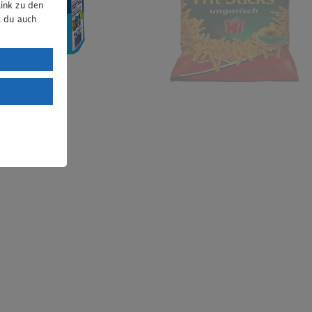
ink zu den
t du auch
uTube:
. a) DSGVO
Land mit
esteht das