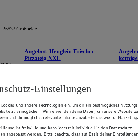
24, 26532 Großheide
Angebot:
Henglein Frischer
Angebo
Pizzateig XXL
kernige
tes im
Gültig ab 08.08.2026
Gültig ab
1.11
-60%
0.9
Rabattierter Preis von 1.11€ (Insgesamt
Rab
nschutz-Einstellungen
-60% Rabatt)
-41
auf Backpapier, schmeckt wie selbstgemacht,
500g Pack
550g Packung, (1kg = 2,02)
 Cookies und andere Technologien ein, um dir ein bestmögliches Nutzungs
bsite zu ermöglichen. Wir verwenden deine Daten, um unsere Website z
ieren und dir möglichst relevante Inhalte anzubieten, sowie für Marketin
lligung ist freiwillig und kann jederzeit individuell in den Datenschutz-
gen angepasst werden. Bitte beachte, dass auf Basis deiner Einstellungen