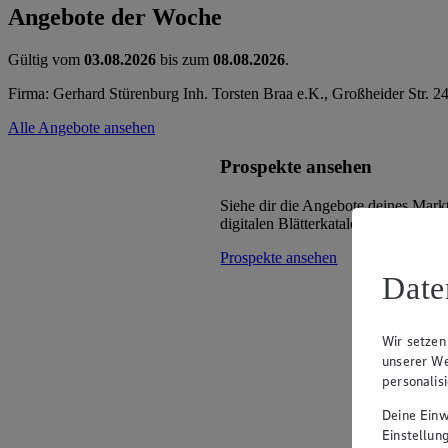
Angebote der Woche
Gültig vom
03.08.2026
bis zum
08.08.2026
.
Firma: Gerhard Stürenburg Inh. Torsten Braa e.K., Großheider Str. 
Alle Angebote ansehen
Prospekte ansehen
Siehe dir die Angebote deines Mark
digitalen Blätterkatalog an.
Prospekte ansehen
Date
Wir setzen
unserer We
personalis
Deine Einwi
Einstellun