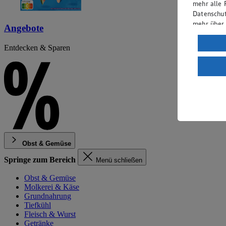
mehr alle 
Datenschut
mehr über
Angebote
Verarbeit
Entdecken & Sparen
Wenn du au
ein, dass 
einem nach
Risiko ein
Informatio
Obst & Gemüse
Springe zum Bereich
Menü schließen
Obst & Gemüse
Molkerei & Käse
Grundnahrung
Tiefkühl
Fleisch & Wurst
Getränke