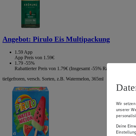
Angebot:
Pirulo Eis Multipackung
1.59
App
App Preis von 1.59€
1.79
-55%
Rabattierter Preis von 1.79€ (Insgesamt -55% Rabatt)
tiefgefroren, versch. Sorten, z.B. Watermelon, 365ml
Date
Wir setzen
unserer We
personalis
Deine Einwi
Einstellun