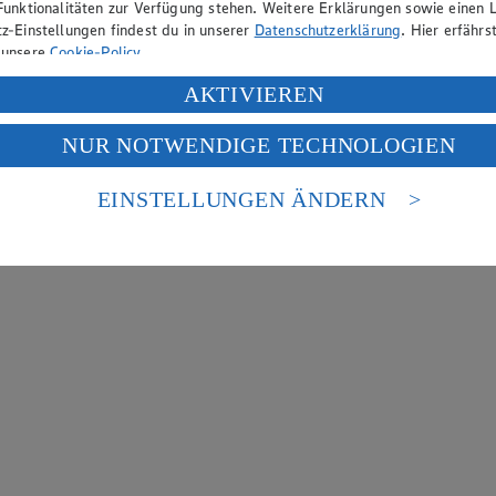
Funktionalitäten zur Verfügung stehen. Weitere Erklärungen sowie einen L
z-Einstellungen findest du in unserer
Datenschutzerklärung
. Hier erfährs
 unsere
Cookie-Policy
.
ung deiner personenbezogenen Daten in den USA durch Facebook und Yo
AKTIVIEREN
f „Aktivieren“ klickst, willigst du im Sinne des Art. 49 Abs. 1 Satz 1 lit
NUR NOTWENDIGE TECHNOLOGIEN
deine Daten in den USA verarbeitet werden. Der EuGH sieht die USA als 
 europäischen Standards nicht angemessenen Datenschutzniveau an. Es b
es Zugriffs durch US-amerikanische Behörden.
EINSTELLUNGEN ÄNDERN
nen zum Herausgeber der Seite findest du im
Impressum