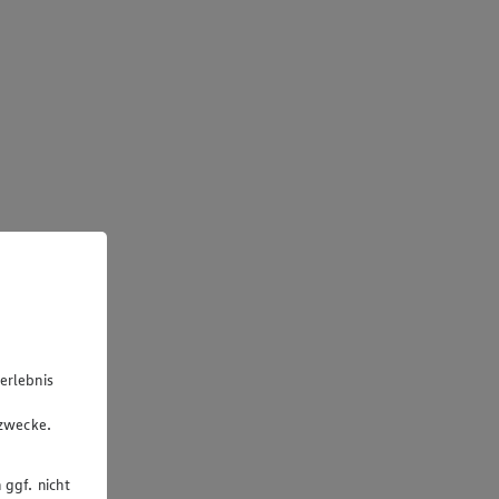
erlebnis
u
gzwecke.
 ggf. nicht