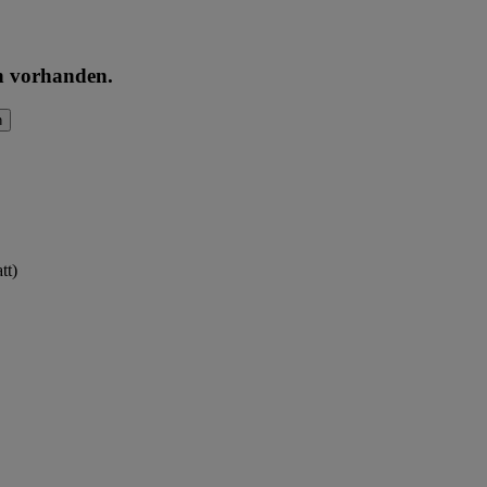
en vorhanden.
n
tt)