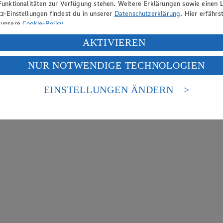
Funktionalitäten zur Verfügung stehen. Weitere Erklärungen sowie einen L
z-Einstellungen findest du in unserer
Datenschutzerklärung
. Hier erfährs
 unsere
Cookie-Policy
.
ung deiner personenbezogenen Daten in den USA durch Facebook und Yo
AKTIVIEREN
f „Aktivieren“ klickst, willigst du im Sinne des Art. 49 Abs. 1 Satz 1 lit
NUR NOTWENDIGE TECHNOLOGIEN
deine Daten in den USA verarbeitet werden. Der EuGH sieht die USA als 
 europäischen Standards nicht angemessenen Datenschutzniveau an. Es b
es Zugriffs durch US-amerikanische Behörden.
EINSTELLUNGEN ÄNDERN
nen zum Herausgeber der Seite findest du im
Impressum