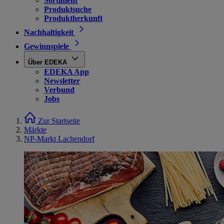
Sortiment
Produktsuche
Produktherkunft
Nachhaltigkeit
Gewinnspiele
Über EDEKA
EDEKA App
Newsletter
Verbund
Jobs
Zur Startseite
Märkte
NP-Markt Lachendorf