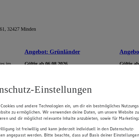
61, 32427 Minden
Angebot:
Grünländer
Angebo
tes im
Gültig ab 06.08.2026
Gültig ab
1.49
-44%
5.7
Rabattierter Preis von 1.49€ (Insgesamt
Rab
-44% Rabatt)
-35
nschutz-Einstellungen
dt. Schnittkäse, in Würfeln oder Scheiben,
versch. So
versch. Sorten und Fettstufen, 120/140g
Packung, (1kg = 12,42/10,64)
 Cookies und andere Technologien ein, um dir ein bestmögliches Nutzungs
bsite zu ermöglichen. Wir verwenden deine Daten, um unsere Website z
ieren und dir möglichst relevante Inhalte anzubieten, sowie für Marketin
lligung ist freiwillig und kann jederzeit individuell in den Datenschutz-
gen angepasst werden. Bitte beachte, dass auf Basis deiner Einstellungen