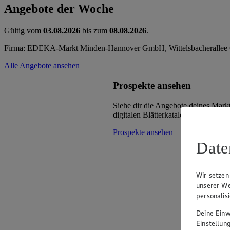
Angebote der Woche
Gültig vom
03.08.2026
bis zum
08.08.2026
.
Firma: EDEKA-Markt Minden-Hannover GmbH, Wittelsbacherallee 
Alle Angebote ansehen
Prospekte ansehen
Siehe dir die Angebote deines Mark
digitalen Blätterkatalog an.
Prospekte ansehen
Date
Wir setzen
unserer We
personalis
Deine Einwi
Einstellun