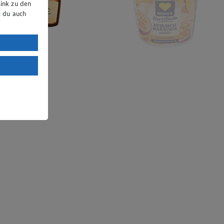
ink zu den
t du auch
uTube:
. a) DSGVO
Land mit
esteht das