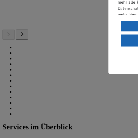
mehr alle 
Datenschut
mehr über
Verarbeit
Wenn du au
ein, dass 
einem nach
Risiko ein
Informatio
Services im Überblick