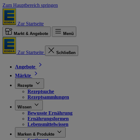
Zum Hauptbereich springen
Zur Startseite
Markt & Angebote
Menü
Zur Startseite
Schließen
Angebote
Märkte
Rezepte
Rezeptsuche
Rezeptsammlungen
Wissen
Bewusste Ernährung
Ernährungsformen
Lebensmittelwissen
Marken & Produkte