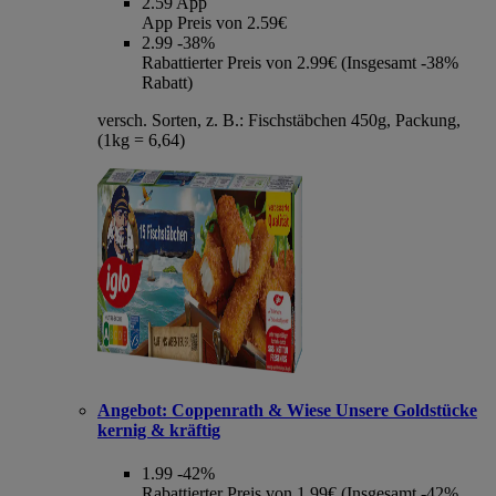
2.59
App
App Preis von 2.59€
2.99
-38%
Rabattierter Preis von 2.99€ (Insgesamt -38%
Rabatt)
versch. Sorten, z. B.: Fischstäbchen 450g, Packung,
(1kg = 6,64)
Angebot:
Coppenrath & Wiese Unsere Goldstücke
kernig & kräftig
1.99
-42%
Rabattierter Preis von 1.99€ (Insgesamt -42%