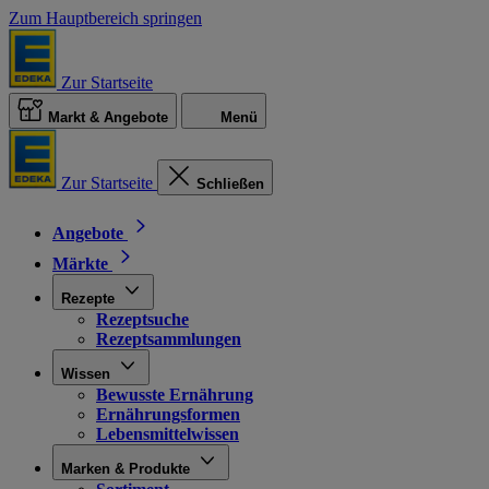
Zum Hauptbereich springen
Zur Startseite
Markt & Angebote
Menü
Zur Startseite
Schließen
Angebote
Märkte
Rezepte
Rezeptsuche
Rezeptsammlungen
Wissen
Bewusste Ernährung
Ernährungsformen
Lebensmittelwissen
Marken & Produkte