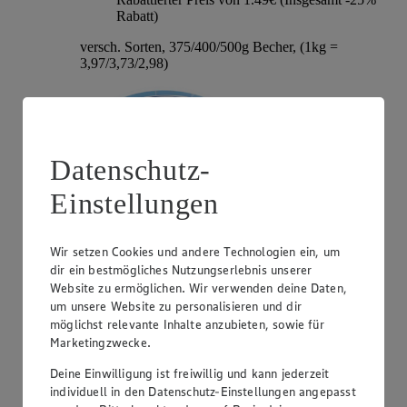
Rabatt)
versch. Sorten, 375/400/500g Becher, (1kg =
3,97/3,73/2,98)
Datenschutz-
Einstellungen
Wir setzen Cookies und andere Technologien ein, um
dir ein bestmögliches Nutzungserlebnis unserer
Angebot:
Hochland Patros
Website zu ermöglichen. Wir verwenden deine Daten,
um unsere Website zu personalisieren und dir
1.79
-40%
möglichst relevante Inhalte anzubieten, sowie für
Rabattierter Preis von 1.79€ (Insgesamt -40%
Marketingzwecke.
Rabatt)
Deine Einwilligung ist freiwillig und kann jederzeit
griech. Weißkäse, versch. Sorten und Fettstufen,
individuell in den Datenschutz-Einstellungen angepasst
140/150/180g Packung, (1kg = 12,79/11,93/9,94)