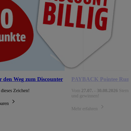
r den Weg zum Discounter
PAYBACK Pointee Run
 dieses Zeichen!
Vom
27.07. - 30.08.2026
Sterne
und gewinnen!
sparen
Mehr erfahren