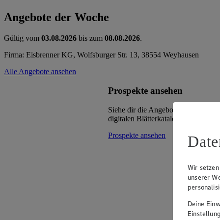
Angebote der Woche
Gültig vom
03.08.2026
bis zum
08.08.2026
.
Firma: Eisbrenner KG, Wolfsburger Str. 13, 38554 Weyhausen
Alle Angebote ansehen
Prospekte ansehen
Siehe dir die Angebote deines Mark
digitalen Blätterkatalog an.
Prospekte ansehen
Date
Wir setzen
unserer We
personalis
Deine Einwi
Einstellun