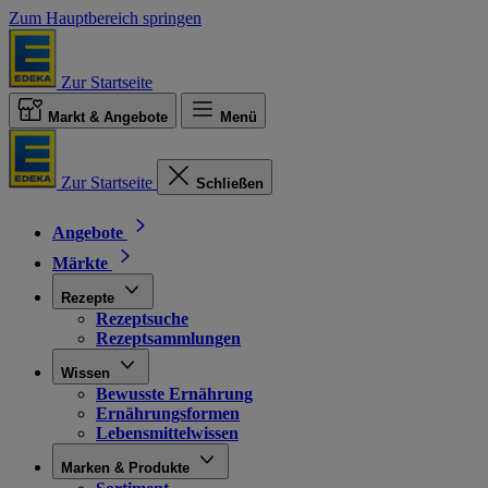
Zum Hauptbereich springen
Zur Startseite
Markt & Angebote
Menü
Zur Startseite
Schließen
Angebote
Märkte
Rezepte
Rezeptsuche
Rezeptsammlungen
Wissen
Bewusste Ernährung
Ernährungsformen
Lebensmittelwissen
Marken & Produkte