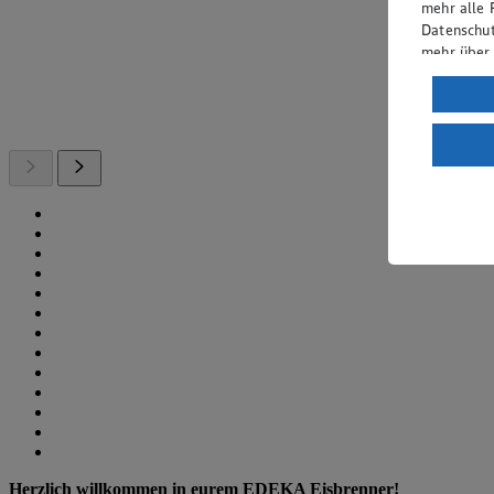
mehr alle 
Datenschut
mehr über
Verarbeit
Wenn du au
ein, dass 
einem nach
Risiko ein
Informatio
Herzlich willkommen in eurem EDEKA Eisbrenner!