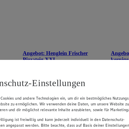
Angebot:
Henglein Frischer
Angebo
Pizzateig XXL
kernige
tes im
Gültig ab 08.08.2026
Gültig ab
1.11
-60%
0.9
nschutz-Einstellungen
Rabattierter Preis von 1.11€ (Insgesamt
Rab
-60% Rabatt)
-41
auf Backpapier, schmeckt wie selbstgemacht,
500g Pack
 Cookies und andere Technologien ein, um dir ein bestmögliches Nutzungs
550g Packung, (1kg = 2,02)
bsite zu ermöglichen. Wir verwenden deine Daten, um unsere Website z
ieren und dir möglichst relevante Inhalte anzubieten, sowie für Marketin
lligung ist freiwillig und kann jederzeit individuell in den Datenschutz-
gen angepasst werden. Bitte beachte, dass auf Basis deiner Einstellungen