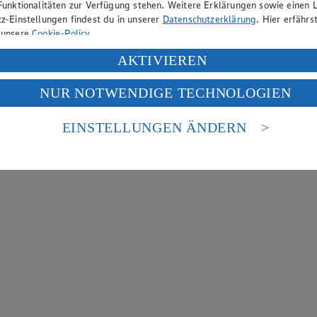
Funktionalitäten zur Verfügung stehen. Weitere Erklärungen sowie einen L
z-Einstellungen findest du in unserer
Datenschutzerklärung
. Hier erfährs
 unsere
Cookie-Policy
.
ung deiner personenbezogenen Daten in den USA durch Facebook und Yo
AKTIVIEREN
f „Aktivieren“ klickst, willigst du im Sinne des Art. 49 Abs. 1 Satz 1 lit
NUR NOTWENDIGE TECHNOLOGIEN
deine Daten in den USA verarbeitet werden. Der EuGH sieht die USA als 
 europäischen Standards nicht angemessenen Datenschutzniveau an. Es b
es Zugriffs durch US-amerikanische Behörden.
EINSTELLUNGEN ÄNDERN
nen zum Herausgeber der Seite findest du im
Impressum