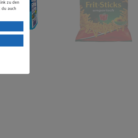
ink zu den
t du auch
uTube:
. a) DSGVO
Land mit
esteht das