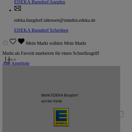
EDEKA Burgdorf
Anrufen
edeka.burgdorf.sittensen@minden.edeka.de
EDEKA Burgdorf
Schreiben
Mein Markt wählen
Mein Markt
Markt als Favorit markieren für einen Schnellzugriff
200 m
Alle Angebote
Kartendaten werden geladen …
Zurück nach oben
Markt EDEKA Burgdorf
Zum Newsletter anmelden
auf der Karte
Deine E-Mail-Adresse (Pflichtfeld)
Absenden