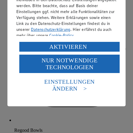
werden. Bitte beachte, dass auf Basis deiner
Einstellungen ggf. nicht mehr alle Funktionalitäten zur
Verfügung stehen. Weitere Erklärungen sowie einen
Link zu den Datenschutz-Einstellungen findest du in
unserer
Datenschutzerklärung
. Hier erfährst du auch
mehr über unsere
Cookie-Policy
.
Verarbeitung deiner personenbezogenen Daten in den
AKTIVIEREN
USA durch Facebook und YouTube:
NUR NOTWENDIGE
Wenn du auf „Aktivieren“ klickst, willigst du im Sinne
TECHNOLOGIEN
des Art. 49 Abs. 1 Satz 1 lit. a) DSGVO ein, dass deine
Daten in den USA verarbeitet werden. Der EuGH sieht
die USA als Land mit einem nach europäischen
EINSTELLUNGEN
Standards nicht angemessenen Datenschutzniveau an.
ÄNDERN
Es besteht das Risiko eines Zugriffs durch US-
amerikanische Behörden.
Informationen zum Herausgeber der Seite findest du
im
Impressum
Regood Bowls