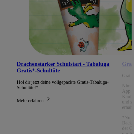
Drachenstarker Schulstart - Tabaluga
Grat
Gratis*-Schultüte
Grati
Hol dir jetzt deine vollgepackte Gratis-Tabaluga-
Nimm
Schultüte!*
App Ch
Kaufe
Mehr erfahren
und z
erhält
*Nur 
Backw
der C
nur fü