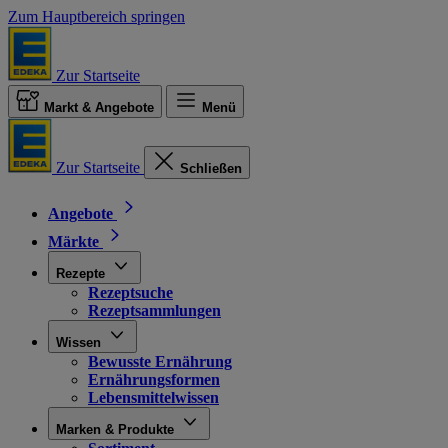
Zum Hauptbereich springen
Zur Startseite
Markt & Angebote
Menü
Zur Startseite
Schließen
Angebote
Märkte
Rezepte
Rezeptsuche
Rezeptsammlungen
Wissen
Bewusste Ernährung
Ernährungsformen
Lebensmittelwissen
Marken & Produkte