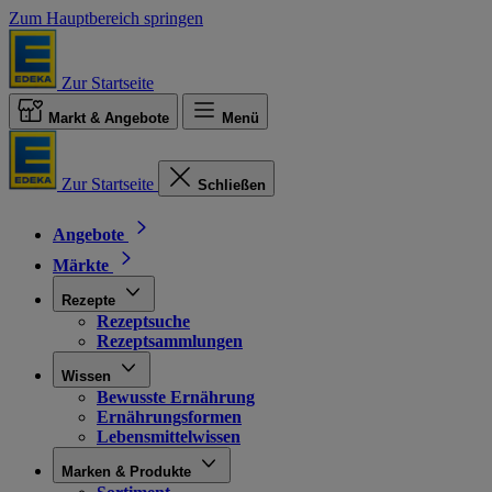
Zum Hauptbereich springen
Zur Startseite
Markt & Angebote
Menü
Zur Startseite
Schließen
Angebote
Märkte
Rezepte
Rezeptsuche
Rezeptsammlungen
Wissen
Bewusste Ernährung
Ernährungsformen
Lebensmittelwissen
Marken & Produkte