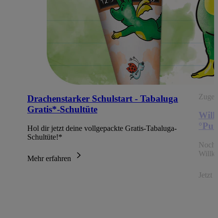
Zugehö
Drachenstarker Schulstart - Tabaluga
Gratis*-Schultüte
Will
°Pun
Hol dir jetzt deine vollgepackte Gratis-Tabaluga-
Schultüte!*
Noch 
Willk
Mehr erfahren
Jetzt