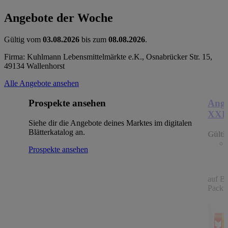
Angebote der Woche
Gültig vom
03.08.2026
bis zum
08.08.2026
.
Firma: Kuhlmann Lebensmittelmärkte e.K., Osnabrücker Str. 15,
49134 Wallenhorst
Alle Angebote ansehen
Prospekte ansehen
Ange
XX
Siehe dir die Angebote deines Marktes im digitalen
Blätterkatalog an.
Gülti
Prospekte ansehen
auf B
Packu