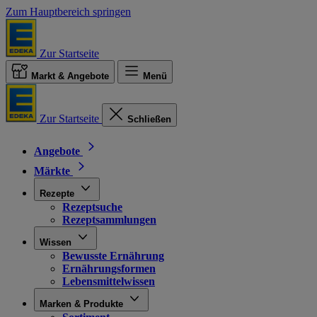
Zum Hauptbereich springen
Zur Startseite
Markt & Angebote
Menü
Zur Startseite
Schließen
Angebote
Märkte
Rezepte
Rezeptsuche
Rezeptsammlungen
Wissen
Bewusste Ernährung
Ernährungsformen
Lebensmittelwissen
Marken & Produkte