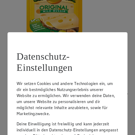
Angebot:
Bresso
Datenschutz-
0.99
App
Einstellungen
App Preis von 0.99€
1.11
-53%
Rabattierter Preis von 1.11€ (Insgesamt -53%
Rabatt)
Wir setzen Cookies und andere Technologien ein, um
dir ein bestmögliches Nutzungserlebnis unserer
Frischkäsezubereitung, versch. Sorten und Fettstufen,
Website zu ermöglichen. Wir verwenden deine Daten,
120/150g Packung/Becher, (1kg = 9,25/7,40)
um unsere Website zu personalisieren und dir
möglichst relevante Inhalte anzubieten, sowie für
Marketingzwecke.
Deine Einwilligung ist freiwillig und kann jederzeit
individuell in den Datenschutz-Einstellungen angepasst